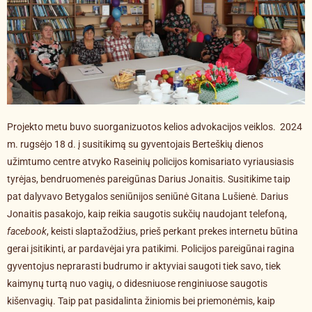
Projekto metu buvo suorganizuotos kelios advokacijos veiklos. 2024
m. rugsėjo 18 d. į susitikimą su gyventojais Berteškių dienos
užimtumo centre atvyko Raseinių policijos komisariato vyriausiasis
tyrėjas, bendruomenės pareigūnas Darius Jonaitis. Susitikime taip
pat dalyvavo Betygalos seniūnijos seniūnė Gitana Lušienė. Darius
Jonaitis pasakojo, kaip reikia saugotis sukčių naudojant telefoną,
facebook
, keisti slaptažodžius, prieš perkant prekes internetu būtina
gerai įsitikinti, ar pardavėjai yra patikimi. Policijos pareigūnai ragina
gyventojus neprarasti budrumo ir aktyviai saugoti tiek savo, tiek
kaimynų turtą nuo vagių, o didesniuose renginiuose saugotis
kišenvagių. Taip pat pasidalinta žiniomis bei priemonėmis, kaip