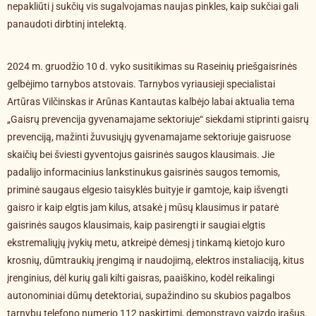
nepakliūti į sukčių vis sugalvojamas naujas pinkles, kaip sukčiai gali
panaudoti dirbtinį intelektą.
2024 m. gruodžio 10 d. vyko susitikimas su Raseinių priešgaisrinės
gelbėjimo tarnybos atstovais. Tarnybos vyriausieji specialistai
Artūras Vilčinskas ir Arūnas Kantautas kalbėjo labai aktualia tema
„Gaisrų prevencija gyvenamajame sektoriuje“ siekdami stiprinti gaisrų
prevenciją, mažinti žuvusiųjų gyvenamajame sektoriuje gaisruose
skaičių bei šviesti gyventojus gaisrinės saugos klausimais. Jie
padalijo informacinius lankstinukus gaisrinės saugos temomis,
priminė saugaus elgesio taisyklės buityje ir gamtoje, kaip išvengti
gaisro ir kaip elgtis jam kilus, atsakė į mūsų klausimus ir patarė
gaisrinės saugos klausimais, kaip pasirengti ir saugiai elgtis
ekstremaliųjų įvykių metu, atkreipė dėmesį į tinkamą kietojo kuro
krosnių, dūmtraukių įrengimą ir naudojimą, elektros instaliaciją, kitus
įrenginius, dėl kurių gali kilti gaisras, paaiškino, kodėl reikalingi
autonominiai dūmų detektoriai, supažindino su skubios pagalbos
tarnybų telefono numerio 112 paskirtimi, demonstravo vaizdo įrašus.