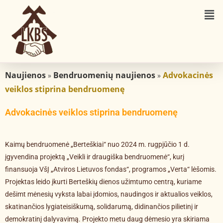
Naujienos
Bendruomenių naujienos
Advokacinės
»
»
veiklos stiprina bendruomenę
Advokacinės veiklos stiprina bendruomenę
Kaimų bendruomenė „Berteškiai“ nuo 2024 m. rugpjūčio 1 d.
įgyvendina projektą „Veikli ir draugiška bendruomenė“, kurį
finansuoja VšĮ „Atviros Lietuvos fondas“, programos „Verta“ lėšomis.
Projektas leido įkurti Berteškių dienos užimtumo centrą, kuriame
dešimt mėnesių vyksta labai įdomios, naudingos ir aktualios veiklos,
skatinančios lygiateisiškumą, solidarumą, didinančios pilietinį ir
demokratinį dalyvavimą. Projekto metu daug dėmesio yra skiriama