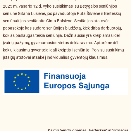
2025 m. vasario 12 d. vyko susitikimas su Betygalos seniūnijos
seniūne Gitana Lušiene, jos pavaduotoja Rūta Šilviene ir Berteškių
seniūnaitijos seniūnaite Ginta Balsiene. Seniūnijos atstovės
papasakojo kas sudaro seniūnijos biudžetą, kiek dirba darbuotojų,
kokias paslaugas teikia seniūnija. Dažniausiai yra kreipiamasi dėl
įvairių pažymų, gyvenamosios vietos deklaravimo. Aptarėme dėl
kokių klausimų gyventojai gali kreiptis į seniūniją. Po visų susitikimų
įstaigų atstovai atsakė į individualius gyventojų klausimus.
Kaimų bendruomenės „Berteškiai“ informacija