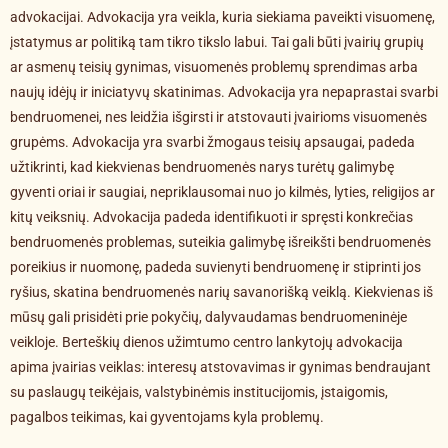
advokacijai. Advokacija yra veikla, kuria siekiama paveikti visuomenę,
įstatymus ar politiką tam tikro tikslo labui. Tai gali būti įvairių grupių
ar asmenų teisių gynimas, visuomenės problemų sprendimas arba
naujų idėjų ir iniciatyvų skatinimas. Advokacija yra nepaprastai svarbi
bendruomenei, nes leidžia išgirsti ir atstovauti įvairioms visuomenės
grupėms. Advokacija yra svarbi žmogaus teisių apsaugai, padeda
užtikrinti, kad kiekvienas bendruomenės narys turėtų galimybę
gyventi oriai ir saugiai, nepriklausomai nuo jo kilmės, lyties, religijos ar
kitų veiksnių. Advokacija padeda identifikuoti ir spręsti konkrečias
bendruomenės problemas, suteikia galimybę išreikšti bendruomenės
poreikius ir nuomonę, padeda suvienyti bendruomenę ir stiprinti jos
ryšius, skatina bendruomenės narių savanorišką veiklą. Kiekvienas iš
mūsų gali prisidėti prie pokyčių, dalyvaudamas bendruomeninėje
veikloje. Berteškių dienos užimtumo centro lankytojų advokacija
apima įvairias veiklas: interesų atstovavimas ir gynimas bendraujant
su paslaugų teikėjais, valstybinėmis institucijomis, įstaigomis,
pagalbos teikimas, kai gyventojams kyla problemų.