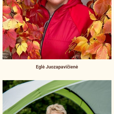
Eglė Juozapavičienė