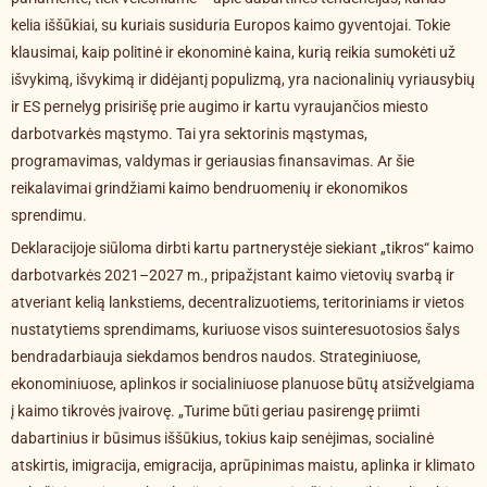
kelia iššūkiai, su kuriais susiduria Europos kaimo gyventojai. Tokie
klausimai, kaip politinė ir ekonominė kaina, kurią reikia sumokėti už
išvykimą, išvykimą ir didėjantį populizmą, yra nacionalinių vyriausybių
ir ES pernelyg prisirišę prie augimo ir kartu vyraujančios miesto
darbotvarkės mąstymo. Tai yra sektorinis mąstymas,
programavimas, valdymas ir geriausias finansavimas. Ar šie
reikalavimai grindžiami kaimo bendruomenių ir ekonomikos
sprendimu.
Deklaracijoje siūloma dirbti kartu partnerystėje siekiant „tikros“ kaimo
darbotvarkės 2021–2027 m., pripažįstant kaimo vietovių svarbą ir
atveriant kelią lankstiems, decentralizuotiems, teritoriniams ir vietos
nustatytiems sprendimams, kuriuose visos suinteresuotosios šalys
bendradarbiauja siekdamos bendros naudos. Strateginiuose,
ekonominiuose, aplinkos ir socialiniuose planuose būtų atsižvelgiama
į kaimo tikrovės įvairovę. „Turime būti geriau pasirengę priimti
dabartinius ir būsimus iššūkius, tokius kaip senėjimas, socialinė
atskirtis, imigracija, emigracija, aprūpinimas maistu, aplinka ir klimato