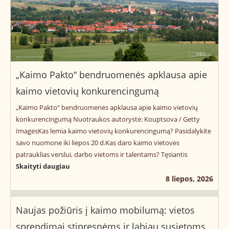
„Kaimo Pakto“ bendruomenės apklausa apie
kaimo vietovių konkurencingumą
„Kaimo Pakto“ bendruomenės apklausa apie kaimo vietovių
konkurencingumą Nuotraukos autorystė: Kouptsova / Getty
ImagesKas lemia kaimo vietovių konkurencingumą? Pasidalykite
savo nuomone iki liepos 20 d.Kas daro kaimo vietoves
patrauklias verslui, darbo vietoms ir talentams? Tęsiantis
Skaityti daugiau
8 liepos, 2026
Naujas požiūris į kaimo mobilumą: vietos
sprendimai stipresnėms ir labiau susietoms