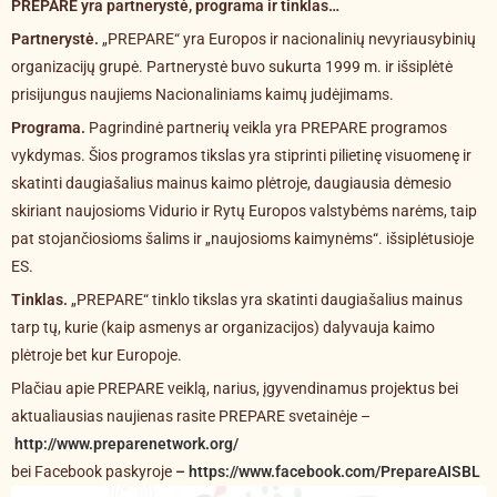
PREPARE yra partnerystė, programa ir tinklas…
Partnerystė.
„PREPARE“ yra Europos ir nacionalinių nevyriausybinių
organizacijų grupė. Partnerystė buvo sukurta 1999 m. ir išsiplėtė
prisijungus naujiems Nacionaliniams kaimų judėjimams.
Programa.
Pagrindinė partnerių veikla yra PREPARE programos
vykdymas. Šios programos tikslas yra stiprinti pilietinę visuomenę ir
skatinti daugiašalius mainus kaimo plėtroje, daugiausia dėmesio
skiriant naujosioms Vidurio ir Rytų Europos valstybėms narėms, taip
pat stojančiosioms šalims ir „naujosioms kaimynėms“. išsiplėtusioje
ES.
Tinklas.
„PREPARE“ tinklo tikslas yra skatinti daugiašalius mainus
tarp tų, kurie (kaip asmenys ar organizacijos) dalyvauja kaimo
plėtroje bet kur Europoje.
Plačiau apie PREPARE veiklą, narius, įgyvendinamus projektus bei
aktualiausias naujienas rasite PREPARE svetainėje –
http://www.preparenetwork.org/
bei Facebook paskyroje
–
https://www.facebook.com/PrepareAISBL