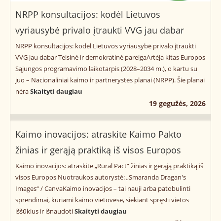
NRPP konsultacijos: kodėl Lietuvos
vyriausybė privalo įtraukti VVG jau dabar
NRPP konsultacijos: kodėl Lietuvos vyriausybė privalo įtraukti
VVG jau dabar Teisinė ir demokratinė pareigaArtėja kitas Europos
Sąjungos programavimo laikotarpis (2028–2034 m.), o kartu su
juo – Nacionaliniai kaimo ir partnerystės planai (NRPP). Šie planai
nėra
Skaityti daugiau
19 gegužės, 2026
Kaimo inovacijos: atraskite Kaimo Pakto
žinias ir gerąją praktiką iš visos Europos
Kaimo inovacijos: atraskite „Rural Pact“ žinias ir gerąją praktiką iš
visos Europos Nuotraukos autorystė: „Smaranda Dragan's
Images“ / CanvaKaimo inovacijos – tai nauji arba patobulinti
sprendimai, kuriami kaimo vietovėse, siekiant spręsti vietos
iššūkius ir išnaudoti
Skaityti daugiau