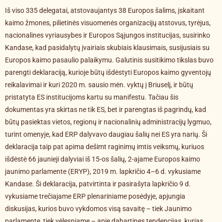
Iš viso 335 delegatai, atstovaujantys 38 Europos šalims, įskaitant
kaimo žmones, pilietinės visuomenės organizacijų atstovus, tyrėjus,
nacionalines vyriausybes ir Europos Sąjungos institucijas, susirinko
Kandase, kad pasidalytų įvairiais skubiais klausimais, susijusiais su
Europos kaimo pasaulio palaikymu. Galutinis susitikimo tikslas buvo
parengti deklaraciją, kurioje būtų išdėstyti Europos kaimo gyventojų
reikalavimai ir kuri 2020 m. sausio mėn. vyktų į Briuselį, ir būtų
pristatyta ES institucijoms kartu su manifestu. Tačiau šis
dokumentas yra skirtas ne tik ES, bet ir parengtas iš pagrindų, kad
būtų pasiektas vietos, regionų ir nacionalinių administracijų lygmuo,
turint omenyje, kad ERP dalyvavo daugiau šalių nei ES yra narių. Ši
deklaracija taip pat apima dešimt raginimų imtis veiksmų, kuriuos
išdėstė 66 jaunieji dalyviai iš 15-os šalių, 2-ajame Europos kaimo
jaunimo parlamente (ERYP), 2019 m. lapkričio 4–6 d. vykusiame
Kandase. Ši deklaracija, patvirtinta ir pasirašyta lapkričio 9 d.
vykusiame trečiajame ERP plenariniame posėdyje, apjungia
diskusijas, kurios buvo vykdomos visą savaitę – tiek Jaunimo
parlamente, tiek vėlesniame – apie dabartines tendencijas, kurias