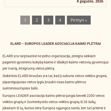
8 gegužės, 2026
1
2
3
4
Pirmyn »
ELARD – EUROPOS LEADER ASOCIACIJA KAIMO PLĖTRAI
ELARD yra tarptautinė ne pelno organizacija, įsteigta siekiant
pagerinti gyvenimo kokybę kaime ir išlaikyti kaimo vietovių gyventojus
per tvarią, integruotą vietos plėtrą.
Išskirtinis ELARD bruožas yra tai, kad ji suburia vietos veiklos grupes,
įsipareigojusias vietos lygiu įtraukti visas kaimo plėtros
suinteresuotąsias šalis.
Europos LEADER asociacija kaimo plėtrai jungia beveik 2200 vietos
veiklos grupių ir žuvininkystės vietos veiklos grupių iš 26 šalių,
įskaitant iš tų, kurios nėra Europos sąjungos narės, bet turi priėmė ir