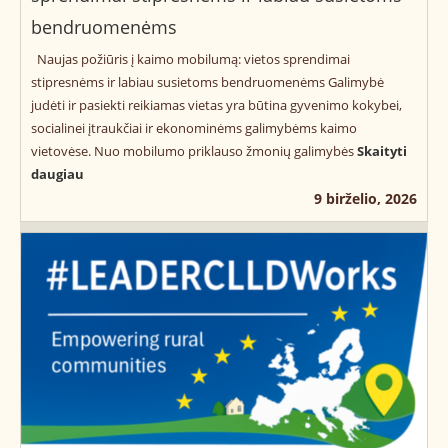
bendruomenėms
Naujas požiūris į kaimo mobilumą: vietos sprendimai
stipresnėms ir labiau susietoms bendruomenėms Galimybė
judėti ir pasiekti reikiamas vietas yra būtina gyvenimo kokybei,
socialinei įtraukčiai ir ekonominėms galimybėms kaimo
vietovėse. Nuo mobilumo priklauso žmonių galimybės
Skaityti
daugiau
9 birželio, 2026