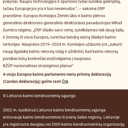
pokyčiai. Naujos technologijos ir spartesni ryšiai suteikia galimybių,
tačiau Europoje jos yra ir bus nevienodos “, – sakoma ERP
pranešime. Europos Komisijos Žemės ūkio ir kaimo plėtros
generalinio direktorato generalinio direktoriaus pavaduotojas Mihail
Dumitru teigimu: „ERP išlaiko savo vertę, sutelkdamas tiek daug šalių
ir žmonių iš visos Europos, turinčius bendrą aistrą išlaikyti kaimo
teritorijas. Naujosios 2019–2024 m. Komisijos užduotis yra „sukurti
naują ilgalaikę kaimo vietovių viziją ir užtikrinti, kad kaimo vietovių
poreikiai būtų konkrečiai atsižvelgiama į naujosios
BŽŪP
nacionalinius strateginius planus“.
4-otojo Europos kaimo parlamento metu priimtą deklaraciją
(Candas deklaraciją) galite rasti
ČIA
© Lietuvos kaimo bendruomenių sąjunga
2002 m. susikūrusi Lietuvos kaimo bendruomenių sąjunga
atstovauja kaimo bendruomenes iš įvairių šalies regionų. Lietuvoje
yra registruota daugiau nei 2000 kaimo bendruomeninių organizacijų