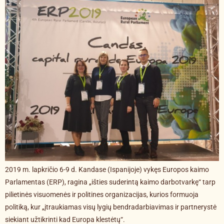
2019 m. lapkričio 6-9 d. Kandase (Ispanijoje) vykęs Europos kaimo
Parlamentas (ERP), ragina „išties suderintą kaimo darbotvarkę“ tarp
pilietinės visuomenės ir politines organizacijas, kurios formuoja
politiką, kur „įtraukiamas visų lygių bendradarbiavimas ir partnerystė
siekiant užtikrinti kad Europa klestėtų“.