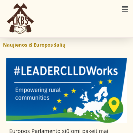
Naujienos iš Europos šalių
Europos Parlamento siūlomi pakeitimai