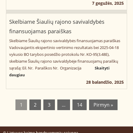
7 gegužės, 2025
Skelbiame Šiaulių rajono savivaldybės
finansuojamas paraiškas
Skelbiame Šiaulių rajono savivaldybės finansuojamas paraiškas
Vadovaujantis ekspertinio vertinimo rezultatais bei 2025-04-18
vykusio BO tarybos posėdžio protokolu Nr. KO-95(3.48E),
skelbiame Šiaulių rajono savivaldybėje finansuojamų paraiškų
sąrašą: Eil. Nr. Paraiškos Nr. Organizacija
Skaityti
daugiau
28 balandžio, 2025
1
2
3
…
14
Pirmyn »
© Lietuvos kaimo bendruomenių sąjunga