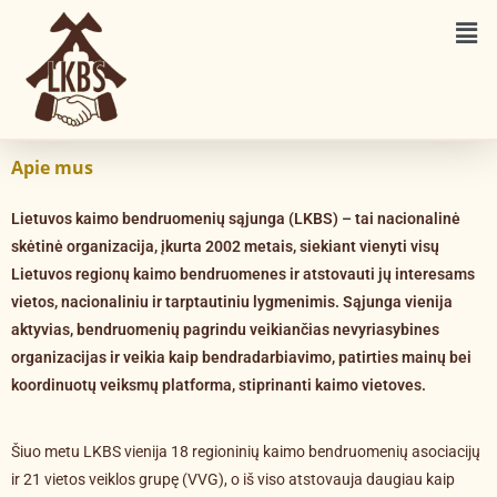
Apie mus
Lietuvos kaimo bendruomenių sąjunga (LKBS) – tai nacionalinė
skėtinė organizacija, įkurta 2002 metais, siekiant vienyti visų
Lietuvos regionų kaimo bendruomenes ir atstovauti jų interesams
vietos, nacionaliniu ir tarptautiniu lygmenimis. Sąjunga vienija
aktyvias, bendruomenių pagrindu veikiančias nevyriasybines
organizacijas ir veikia kaip bendradarbiavimo, patirties mainų bei
koordinuotų veiksmų platforma, stiprinanti kaimo vietoves.
Šiuo metu LKBS vienija 18 regioninių kaimo bendruomenių asociacijų
ir 21 vietos veiklos grupę (VVG), o iš viso atstovauja daugiau kaip