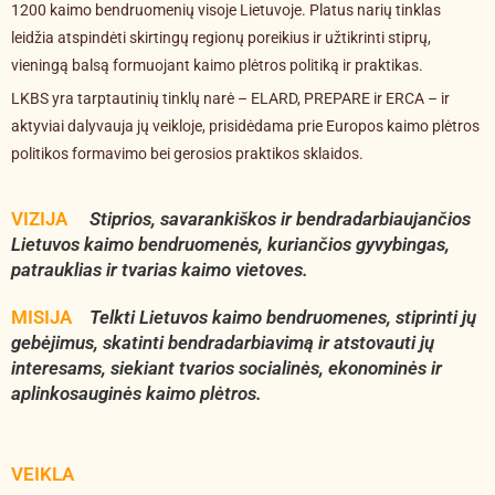
1200 kaimo bendruomenių visoje Lietuvoje. Platus narių tinklas
leidžia atspindėti skirtingų regionų poreikius ir užtikrinti stiprų,
vieningą balsą formuojant kaimo plėtros politiką ir praktikas.
LKBS yra tarptautinių tinklų narė –
ELARD
,
PREPARE
ir
ERCA
– ir
aktyviai dalyvauja jų veikloje, prisidėdama prie Europos kaimo plėtros
politikos formavimo bei gerosios praktikos sklaidos.
VIZIJA
Stiprios, savarankiškos ir bendradarbiaujančios
Lietuvos kaimo bendruomenės, kuriančios gyvybingas,
patrauklias ir tvarias kaimo vietoves.
MISIJA
Telkti Lietuvos kaimo bendruomenes, stiprinti jų
gebėjimus, skatinti bendradarbiavimą ir atstovauti jų
interesams, siekiant tvarios socialinės, ekonominės ir
aplinkosauginės kaimo plėtros.
VEIKLA