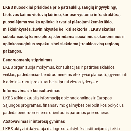
LKBS nuosekliai prisideda prie patrauklių, saugių ir gyvybingų
Lietuvos kaimo vietovių kūrimo, kuriose vystoma infrastruktūra,
puoselėjama sveika aplinka ir tvariai plėtojami žemės ūkio,
miškininkystės, žuvininkystės bei kiti sektoriai. LKBS skatina
subalansuotą kaimo plėtrą, derindama socialinius, ekonominius ir
aplinkosauginius aspektus bei siekdama įtraukios visų regionų
pažangos.
Bendruomenių stiprinimas
LKBS organizuoja mokymus, konsultacijas ir patirties sklaidos
veiklas, padedančias bendruomenėms efektyviai planuoti, įgyvendinti
ir administruoti projektus bei stiprinti vietos lyderystę.
Informavimas ir konsultavimas
LKBS teikia aktualią informaciją apie nacionalines ir Europos
Sąjungos programas, finansavimo galimybes bei politikos pokyčius,
padeda bendruomenėms orientuotis paramos priemonėse.
Atstovavimas ir interesų gynimas
LKBS aktyviai dalyvauja dialoge su valstybės institucijomis, teikia