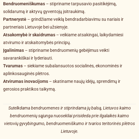
Bendruomeniškumas
– stipriname tarpusavio pasitikėjimą,
solidarumą ir aktyvų gyventojų įsitraukimą.
Partnerystė
– grindžiame veiklą bendradarbiavimu su nariais ir
partneriais Lietuvoje bei užsienyje.
Atsakomybė ir skaidrumas
– veikiame atsakingai, laikydamiesi
atvirumo ir atskaitomybės principų.
Įgalinimas
– stipriname bendruomenių gebėjimus veikti
savarankiškai ir lyderiauti.
Tvarumas
– siekiame subalansuotos socialinės, ekonominės ir
aplinkosauginės plėtros.
Atvirumas inovacijoms
– skatiname naujų idėjų, sprendimų ir
gerosios praktikos taikymą.
Sutelkdama bendruomenes ir stiprindama jų balsą, Lietuvos kaimo
bendruomenių sąjunga nuosekliai prisideda prie ilgalaikės kaimo
vietovių gyvybingumo, bendruomeniškumo ir tvarios teritorinės plėtros
Lietuvoje.