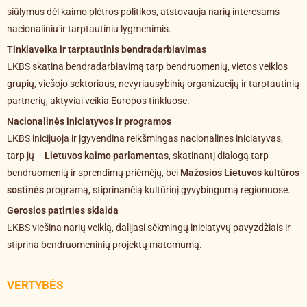
siūlymus dėl kaimo plėtros politikos, atstovauja narių interesams
nacionaliniu ir tarptautiniu lygmenimis.
Tinklaveika ir tarptautinis bendradarbiavimas
LKBS skatina bendradarbiavimą tarp bendruomenių, vietos veiklos
grupių, viešojo sektoriaus, nevyriausybinių organizacijų ir tarptautinių
partnerių, aktyviai veikia Europos tinkluose.
Nacionalinės iniciatyvos ir programos
LKBS inicijuoja ir įgyvendina reikšmingas nacionalines iniciatyvas,
tarp jų –
Lietuvos kaimo parlamentas
, skatinantį dialogą tarp
bendruomenių ir sprendimų priėmėjų, bei
Mažosios Lietuvos kultūros
sostinės
programą, stiprinančią kultūrinį gyvybingumą regionuose.
Gerosios patirties sklaida
LKBS viešina narių veiklą, dalijasi sėkmingų iniciatyvų pavyzdžiais ir
stiprina bendruomeninių projektų matomumą.
VERTYBĖS