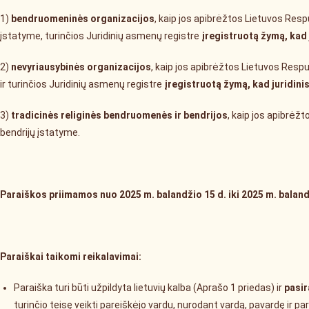
1)
bendruomeninės organizacijos
, kaip jos apibrėžtos Lietuvos Res
įstatyme, turinčios Juridinių asmenų registre
įregistruotą žymą, kad 
2)
nevyriausybinės organizacijos
, kaip jos apibrėžtos Lietuvos Resp
ir turinčios Juridinių asmenų registre
įregistruotą žymą, kad juridini
3)
tradicinės religinės bendruomenės ir bendrijos
, kaip jos apibrėž
bendrijų įstatyme.
Paraiškos priimamos nuo 2025 m. balandžio 15 d. iki 2025 m. balandž
Paraiškai taikomi reikalavimai:
Paraiška turi būti užpildyta lietuvių kalba (Aprašo 1 priedas) ir
pasir
turinčio teisę veikti pareiškėjo vardu, nurodant vardą, pavardę ir pa