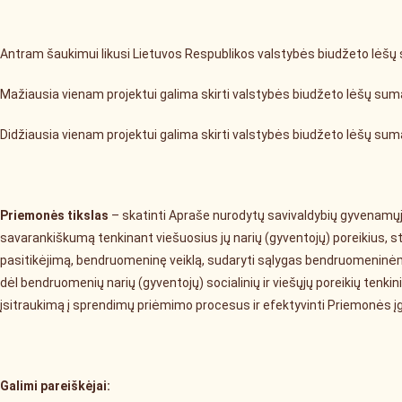
Antram šaukimui likusi Lietuvos Respublikos valstybės biudžeto lėš
Mažiausia vienam projektui galima skirti valstybės biudžeto lėšų sum
Didžiausia vienam projektui galima skirti valstybės biudžeto lėšų sum
Priemonės tikslas
– skatinti Apraše nurodytų savivaldybių gyvenamų
savarankiškumą tenkinant viešuosius jų narių (gyventojų) poreikius, sti
pasitikėjimą, bendruomeninę veiklą, sudaryti sąlygas bendruomeninė
dėl bendruomenių narių (gyventojų) socialinių ir viešųjų poreikių tenk
įsitraukimą į sprendimų priėmimo procesus ir efektyvinti Priemonės į
Galimi pareiškėjai: