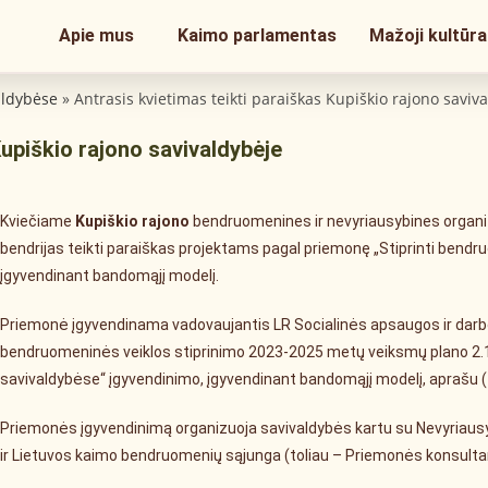
Apie mus
Kaimo parlamentas
Mažoji kultūra
aldybėse
»
Antrasis kvietimas teikti paraiškas Kupiškio rajono saviv
Kupiškio rajono savivaldybėje
Kviečiame
Kupiškio rajono
bendruomenines ir nevyriausybines organiz
bendrijas teikti paraiškas projektams pagal priemonę „Stiprinti bendr
įgyvendinant bandomąjį modelį.
Priemonė įgyvendinama vadovaujantis LR Socialinės apsaugos ir darbo 
bendruomeninės veiklos stiprinimo 2023-2025 metų veiksmų plano 2.1
savivaldybėse“ įgyvendinimo, įgyvendinant bandomąjį modelį, aprašu (
Priemonės įgyvendinimą organizuoja savivaldybės kartu su Nevyriausy
ir Lietuvos kaimo bendruomenių sąjunga (toliau – Priemonės konsulta