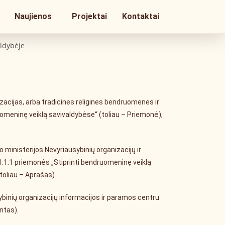
Naujienos
Projektai
Kontaktai
aldybėje
acijas, arba tradicines religines bendruomenes ir
uomeninę veiklą savivaldybėse“ (toliau – Priemonė),
ministerijos Nevyriausybinių organizacijų ir
.1.1 priemonės „Stiprinti bendruomeninę veiklą
toliau – Aprašas).
binių organizacijų informacijos ir paramos centru
ntas).