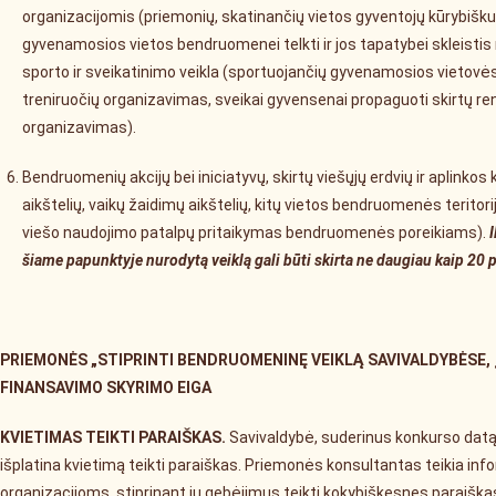
organizacijomis (priemonių, skatinančių vietos gyventojų kūrybišku
gyvenamosios vietos bendruomenei telkti ir jos tapatybei skleistis r
sporto ir sveikatinimo veikla (sportuojančių gyvenamosios vietovė
treniruočių organizavimas, sveikai gyvensenai propaguoti skirtų r
organizavimas).
Bendruomenių akcijų bei iniciatyvų, skirtų viešųjų erdvių ir aplinkos 
aikštelių, vaikų žaidimų aikštelių, kitų vietos bendruomenės teritori
viešo naudojimo patalpų pritaikymas bendruomenės poreikiams).
šiame papunktyje nurodytą veiklą gali būti skirta ne daugiau kaip 20 p
PRIEMONĖS „STIPRINTI BENDRUOMENINĘ VEIKLĄ SAVIVALDYBĖSE,
FINANSAVIMO SKYRIMO EIGA
KVIETIMAS TEIKTI PARAIŠKAS.
Savivaldybė, suderinus konkurso datą
išplatina kvietimą teikti paraiškas. Priemonės konsultantas teikia i
organizacijoms, stiprinant jų gebėjimus teikti kokybiškesnes paraiška