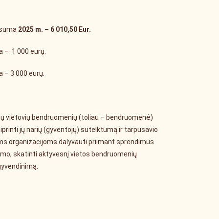
ų suma
2025 m. – 6 010,50
Eur.
a – 1 000 eurų.
a – 3 000 eurų.
jų vietovių bendruomenių (toliau – bendruomenė)
printi jų narių (gyventojų) sutelktumą ir tarpusavio
ms organizacijoms dalyvauti priimant sprendimus
inimo, skatinti aktyvesnį vietos bendruomenių
gyvendinimą.