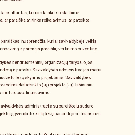
konsultantas, kuriam konkurso skelbime
 ar paraiška atitinka reikalavimus, ar pateikta
araiškas, nusprendžia, kuriai savivaldybėje veiklą
inansavimą ir parengia paraiškų vertinimo suvestinę.
ldybės bendruomeninių organizacijų taryba, o jos
ndimą ir pateikia Savivaldybės administracijos merui
s biudžeto lėšų skyrimo projektams. Savivaldybės
rendimą dėl atrinkto (-ų) projekto (-ų), labiausiai
 ir interesus, finansavimo.
Savivaldybės administracija su pareiškėju sudaro
jektui įgyvendinti skirtų lėšų panaudojimo finansines
užtikrina mentorystę Konkurse atrinktoms ir