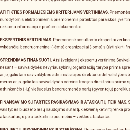
ATITIKTIES FORMALIESIEMS KRITERIJAMS VERTINIMAS.
Priemonės 
nurodytomis elektroninėmis priemonėmis pateiktos paraiškos, įvertina,
reikiama informacija ir prašomi dokumentai.
EKSPERTINIS VERTINIMAS.
Priemonės konsultanto ekspertai vertina p
vykdančiai bendruomeninei (-ėms) organizacijai (‑oms) siūlyti skirti f
SPRENDIMAS FINANSUOTI.
Atsižvelgiant į ekspertų vertinimą Saviva
nesant – savivaldybės nevyriausybinių organizacijų taryba priima spre
ar jo įgaliotam savivaldybės administracijos direktoriui dėl valstybė
meras ar jo įgaliotas savivaldybės administracijos direktorius priima sp
atitinkančio (-ių) viešuosius bendruomenės narių (gyventojų) poreikius
FINANSAVIMO SUTARTIES PASIRAŠYMAS IR ATASKAITŲ TEIKIMAS
. 
valstybės biudžeto lėšų naudojimo sutartį, kiekvieną ketvirtį renka pro
ataskaitas, o po ataskaitinio pusmečio – veiklos ataskaitas.
PROJEKTŲ ĮGYVENDINIMAS IR STEBĖSENA.
Priemonės konsultantas 