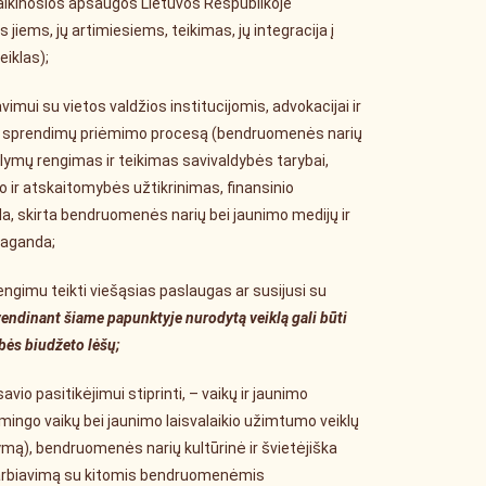
laikinosios apsaugos Lietuvos Respublikoje
jiems, jų artimiesiems, teikimas, jų integracija į
eiklas);
vimui su vietos valdžios institucijomis, advokacijai ir
ns sprendimų priėmimo procesą (bendruomenės narių
ymų rengimas ir teikimas savivaldybės tarybai,
 ir atskaitomybės užtikrinimas, finansinio
la, skirta bendruomenės narių bei jaunimo medijų ir
opaganda;
irengimu teikti viešąsias paslaugas ar susijusi su
yvendinant šiame papunktyje nurodytą veiklą gali būti
ybės biudžeto lėšų;
io pasitikėjimui stiprinti, – vaikų ir jaunimo
smingo vaikų bei jaunimo laisvalaikio užimtumo veiklų
ymą), bendruomenės narių kultūrinė ir švietėjiška
dradarbiavimą su kitomis bendruomenėmis