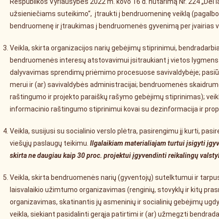
Respublikos Vyriausybės 2022 m. kovo 16 d. nutarimą Nr. 224 „Dėl 
užsieniečiams suteikimo“, įtraukti į bendruomeninę veiklą (pagalbos 
bendruomenę ir įtraukimas į bendruomenės gyvenimą per įvairias v
Veikla, skirta organizacijos narių gebėjimų stiprinimui, bendradarbia
bendruomenės interesų atstovavimui įsitraukiant į vietos lygme
dalyvavimas sprendimų priėmimo procesuose savivaldybėje; pasiūl
merui ir (ar) savivaldybės administracijai; bendruomenės skaidrumo
raštingumo ir projekto paraiškų rašymo gebėjimų stiprinimas); veik
informacinio raštingumo stiprinimui kovai su dezinformacija ir pr
Veikla, susijusi su socialinio verslo plėtra, pasirengimu jį kurti, pas
viešųjų paslaugų teikimu.
Ilgalaikiam materialiajam turtui įsigyti įg
skirta ne daugiau kaip 30 proc. projektui įgyvendinti reikalingų valst
Veikla, skirta bendruomenės narių (gyventojų) sutelktumui ir tarpusav
laisvalaikio užimtumo organizavimas (renginių, stovyklų ir kitų pra
organizavimas, skatinantis jų asmeninių ir socialinių gebėjimų ugd
veikla, siekiant pasidalinti gerąja patirtimi ir (ar) užmegzti ben