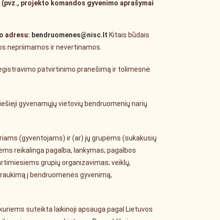
ti (pvz., projekto komandos gyvenimo aprašymai
to adresu:
bendruomenes@nisc.lt
Kitais būdais
škos nepriimamos ir nevertinamos.
registravimo patvirtinimo pranešimą ir tolimesnė
viešieji gyvenamųjų vietovių bendruomenių narių
riams (gyventojams) ir (ar) jų grupėms (sukakusių
ems reikalinga pagalba, lankymas; pagalbos
artimiesiems grupių organizavimas; veiklų,
 įsitraukimą į bendruomenės gyvenimą,
kuriems suteikta laikinoji apsauga pagal Lietuvos