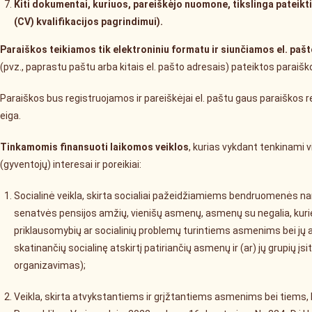
Kiti dokumentai, kuriuos, pareiškėjo nuomone, tikslinga pateik
(CV) kvalifikacijos pagrindimui).
Paraiškos teikiamos tik elektroniniu formatu ir siunčiamos el. paš
(pvz., paprastu paštu arba kitais el. pašto adresais) pateiktos parai
Paraiškos bus registruojamos ir pareiškėjai el. paštu gaus paraiškos 
eiga.
Tinkamomis finansuoti laikomos veiklos
, kurias vykdant tenkinami 
(gyventojų) interesai ir poreikiai:
Socialinė veikla, skirta socialiai pažeidžiamiems bendruomenės na
senatvės pensijos amžių, vienišų asmenų, asmenų su negalia, kuri
priklausomybių ar socialinių problemų turintiems asmenims bei jų 
skatinančių socialinę atskirtį patiriančių asmenų ir (ar) jų grupių
organizavimas);
Veikla, skirta atvykstantiems ir grįžtantiems asmenims bei tiems, 