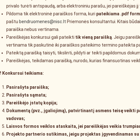
privalo turėti antspaudą, arba elektroniniu parašu, jei pareiškėjas jį t
Pildoma tik elektroninė paraiškos forma, kuri
pateikiama .pdf for
paštu
bendruomenes@nisc.lt
Priemonės konsultantui. Kitais būdai
paraiška nebus vertinama.
Pareiškėjas konkursui gali pateikti
tik vieną paraišką
. Jeigu pareiš
vertinama tik paskutinė iki paraiškos pateikimo termino pateikta p
Pateiktą paraišką taisyti, tikslinti, pildyti ar teikti papildomus do
Pareiškėjas, teikdamas paraišką, nurodo, kurias finansuotinas veikla
! Konkursui teikiama:
Pasirašyta paraiška;
Pasirašyta sąmata;
Pareiškėjo įstatų kopija;
Dokumentą (pvz., įgaliojimą), patvirtinantį asmens teisę veikti pa
vadovas;
Laisvos formos veiklos ataskaita, jei pareiškėjas veikia trumpia
Projekto partnerio sutikimas, jeigu projektas įgyvendinamas su p