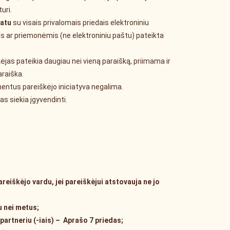
uri.
matu
su visais privalomais priedais elektroniniu
s ar priemonėmis (ne elektroniniu paštu) pateikta
kėjas pateikia daugiau nei vieną paraišką, priimama ir
araiška.
kumentus pareiškėjo iniciatyva negalima.
s siekia įgyvendinti.
reiškėjo vardu, jei pareiškėjui atstovauja ne jo
u nei metus;
artneriu (-iais) – Aprašo 7 priedas;