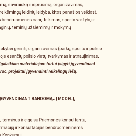
mą, saviraišką ir išprusimą, organizavimas,
eikšmingų leidinių leidyba, kitos panašios veiklos),
s bendruomenės narių telkimas, sporto varžybų ir
enginių, teminių užsiėmimų ir mokymų
kokybei gerinti, organizavimas (parkų, sporto ir poilsio
joje esančių poilsio vietų tvarkymas ir atnaujinimas,
Ilgalaikiam materialiajam turtui įsigyti įgyvendinant
roc. projektui įgyvendinti reikalingų lėšų.
 ĮGYVENDINANT BANDOMĄJĮ MODELĮ,
, terminus ir eigą su Priemonės konsultantu,
nformaciją ir konsultacijas bendruomeninėms
s Konkursui.