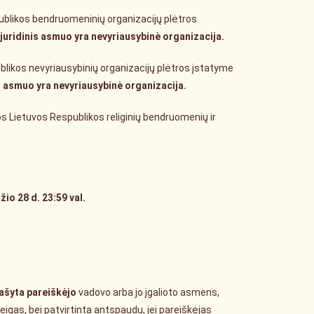
publikos bendruomeninių organizacijų plėtros
juridinis asmuo yra nevyriausybinė organizacija.
ublikos nevyriausybinių organizacijų plėtros įstatyme
s asmuo yra nevyriausybinė organizacija.
tos Lietuvos Respublikos religinių bendruomenių ir
io 28 d. 23:59 val.
ašyta pareiškėjo
vadovo arba jo įgalioto asmens,
reigas, bei patvirtinta antspaudu, jei pareiškėjas