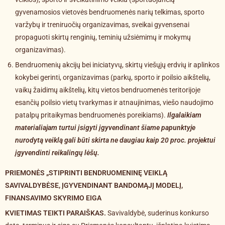
gyvenamosios vietovės bendruomenės narių telkimas, sporto
varžybų ir treniruočių organizavimas, sveikai gyvensenai
propaguoti skirtų renginių, teminių užsiėmimų ir mokymų
organizavimas).
Bendruomenių akcijų bei iniciatyvų, skirtų viešųjų erdvių ir aplinkos
kokybei gerinti, organizavimas (parkų, sporto ir poilsio aikštelių,
vaikų žaidimų aikštelių, kitų vietos bendruomenės teritorijoje
esančių poilsio vietų tvarkymas ir atnaujinimas, viešo naudojimo
patalpų pritaikymas bendruomenės poreikiams).
Ilgalaikiam
materialiajam turtui įsigyti įgyvendinant šiame papunktyje
nurodytą veiklą gali būti skirta ne daugiau kaip 20 proc. projektui
įgyvendinti reikalingų lėšų.
PRIEMONĖS „STIPRINTI BENDRUOMENINĘ VEIKLĄ
SAVIVALDYBĖSE, ĮGYVENDINANT BANDOMĄJĮ MODELĮ,
FINANSAVIMO SKYRIMO EIGA
KVIETIMAS TEIKTI PARAIŠKAS.
Savivaldybė, suderinus konkurso