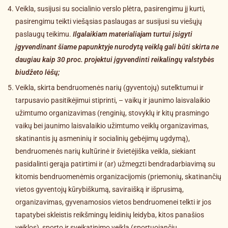
Veikla, susijusi su socialinio verslo plėtra, pasirengimu jį kurti,
pasirengimu teikti viešąsias paslaugas ar susijusi su viešųjų
paslaugų teikimu.
Ilgalaikiam materialiajam turtui įsigyti
įgyvendinant šiame papunktyje nurodytą veiklą gali būti skirta ne
daugiau kaip 30 proc. projektui įgyvendinti reikalingų valstybės
biudžeto lėšų;
Veikla, skirta bendruomenės narių (gyventojų) sutelktumui ir
tarpusavio pasitikėjimui stiprinti, – vaikų ir jaunimo laisvalaikio
užimtumo organizavimas (renginių, stovyklų ir kitų prasmingo
vaikų bei jaunimo laisvalaikio užimtumo veiklų organizavimas,
skatinantis jų asmeninių ir socialinių gebėjimų ugdymą),
bendruomenės narių kultūrinė ir švietėjiška veikla, siekiant
pasidalinti gerąja patirtimi ir (ar) užmegzti bendradarbiavimą su
kitomis bendruomenėmis organizacijomis (priemonių, skatinančių
vietos gyventojų kūrybiškumą, saviraišką ir išprusimą,
organizavimas, gyvenamosios vietos bendruomenei telkti ir jos
tapatybei skleistis reikšmingų leidinių leidyba, kitos panašios
veiklos), sporto ir sveikatinimo veikla (sportuojančių