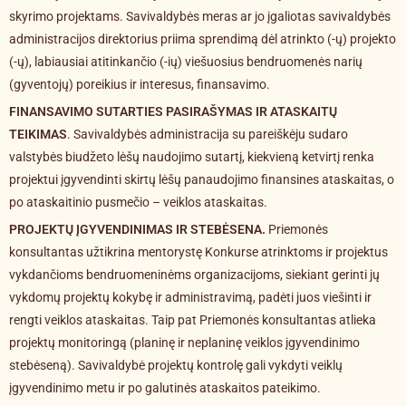
skyrimo projektams. Savivaldybės meras ar jo įgaliotas savivaldybės
administracijos direktorius priima sprendimą dėl atrinkto (-ų) projekto
(-ų), labiausiai atitinkančio (-ių) viešuosius bendruomenės narių
(gyventojų) poreikius ir interesus, finansavimo.
FINANSAVIMO SUTARTIES PASIRAŠYMAS IR ATASKAITŲ
TEIKIMAS
. Savivaldybės administracija su pareiškėju sudaro
valstybės biudžeto lėšų naudojimo sutartį, kiekvieną ketvirtį renka
projektui įgyvendinti skirtų lėšų panaudojimo finansines ataskaitas, o
po ataskaitinio pusmečio – veiklos ataskaitas.
PROJEKTŲ ĮGYVENDINIMAS IR STEBĖSENA.
Priemonės
konsultantas užtikrina mentorystę Konkurse atrinktoms ir projektus
vykdančioms bendruomeninėms organizacijoms, siekiant gerinti jų
vykdomų projektų kokybę ir administravimą, padėti juos viešinti ir
rengti veiklos ataskaitas. Taip pat Priemonės konsultantas atlieka
projektų monitoringą (planinę ir neplaninę veiklos įgyvendinimo
stebėseną). Savivaldybė projektų kontrolę gali vykdyti veiklų
įgyvendinimo metu ir po galutinės ataskaitos pateikimo.