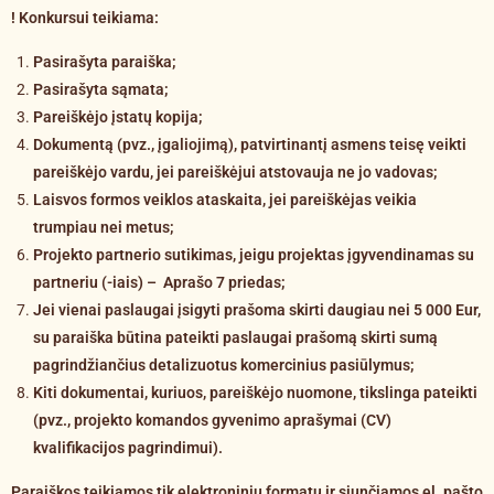
! Konkursui teikiama:
Pasirašyta paraiška;
Pasirašyta sąmata;
Pareiškėjo įstatų kopija;
Dokumentą (pvz., įgaliojimą), patvirtinantį asmens teisę veikti
pareiškėjo vardu, jei pareiškėjui atstovauja ne jo vadovas;
Laisvos formos veiklos ataskaita, jei pareiškėjas veikia
trumpiau nei metus;
Projekto partnerio sutikimas, jeigu projektas įgyvendinamas su
partneriu (-iais) – Aprašo 7 priedas;
Jei vienai paslaugai įsigyti prašoma skirti daugiau nei 5 000 Eur,
su paraiška būtina pateikti paslaugai prašomą skirti sumą
pagrindžiančius detalizuotus komercinius pasiūlymus;
Kiti dokumentai, kuriuos, pareiškėjo nuomone, tikslinga pateikti
(pvz., projekto komandos gyvenimo aprašymai (CV)
kvalifikacijos pagrindimui).
Paraiškos teikiamos tik elektroniniu formatu ir siunčiamos el. pašto