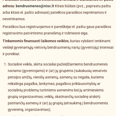
adresu:
bendruomenes@nisc.lt
Kitais būdais (pvz., paprastu paštu
arba kitais el. pašto adresais) pateiktos paraiškos nepriimamos ir
nevertinamos.
Paraiškos bus registruojamos ir pareiškėjai el. paštu gaus paraiškos
registravimo patvirtinimo pranešimą ir tolimesnė eiga.
Tinkamomis finansuoti laikomos veiklos
, kurias vykdant tenkinami
viešieji gyvenamųjų vietovių bendruomenių narių (gyventojų) interesai
ir poreikiai:
Socialinė veikla, skirta socialiai pažeidžiamiems bendruomenės
nariams (gyventojams) ir (ar) jų grupėms (sukakusių senatvės
pensijos amžių, vienišų asmenų, asmenų su negalia, kuriems
reikalinga pagalba, lankymas; pagalbos priklausomybių ar
socialinių problemų turintiems asmenims bei jų artimiesiems
grupių organizavimas; veiklų, skatinančių socialinę atskirtį
patiriančių asmenų ir (ar) jų grupių įsitraukimą į bendruomenės
gyvenimą, organizavimas);