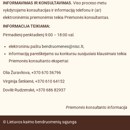
INFORMAVIMAS IR KONSULTAVIMAS.
Viso proceso metu
vykdytojams konsultacijas ir informaciją telefonu ir (ar)
elektroninėmis priemonėmis teikia Priemonės konsultantas.
INFORMACIJA TEIKIAMA:
Pirmadienį-penktadienį 9:00 – 18:00 val.
elektroniniu paštu
bendruomenes@nisc.lt;
informaciją pareiškėjams su konkursu susijusiais klausimais teikia
Priemonės konsultanto ekspertai:
Olia Žuravliova, +370 670 36796
Virginija Šetkienė, +370 610 64152
Dovilė Rudzenskė, +370 686 82937
Priemonės konsultanto informacija
© Lietuvos kaimo bendruomenių sąjunga