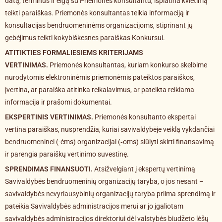
datą, terminus ir eigą su Priemonės konsultantu, išplatina kvietimą
teikti paraiškas. Priemonės konsultantas teikia informaciją ir
konsultacijas bendruomeninėms organizacijoms, stiprinant jų
gebėjimus teikti kokybiškesnes paraiškas Konkursui.
ATITIKTIES FORMALIESIEMS KRITERIJAMS
VERTINIMAS.
Priemonės konsultantas, kuriam konkurso skelbime
nurodytomis elektroninėmis priemonėmis pateiktos paraiškos,
įvertina, ar paraiška atitinka reikalavimus, ar pateikta reikiama
informacija ir prašomi dokumentai.
EKSPERTINIS VERTINIMAS.
Priemonės konsultanto ekspertai
vertina paraiškas, nusprendžia, kuriai savivaldybėje veiklą vykdančiai
bendruomeninei (-ėms) organizacijai (‑oms) siūlyti skirti finansavimą
ir parengia paraiškų vertinimo suvestinę.
SPRENDIMAS FINANSUOTI.
Atsižvelgiant į ekspertų vertinimą
Savivaldybės bendruomeninių organizacijų taryba, o jos nesant –
savivaldybės nevyriausybinių organizacijų taryba priima sprendimą ir
pateikia Savivaldybės administracijos merui ar jo įgaliotam
savivaldybės administracijos direktoriui dėl valstybės biudžeto lėšų