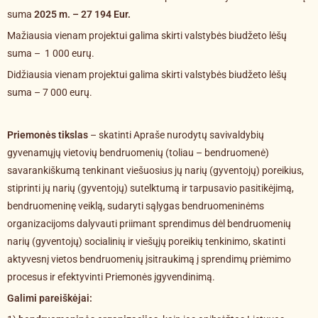
suma
2025 m. – 27 194
Eur.
Mažiausia vienam projektui galima skirti valstybės biudžeto lėšų
suma – 1 000 eurų.
Didžiausia vienam projektui galima skirti valstybės biudžeto lėšų
suma – 7 000 eurų.
Priemonės tikslas
– skatinti Apraše nurodytų savivaldybių
gyvenamųjų vietovių bendruomenių (toliau – bendruomenė)
savarankiškumą tenkinant viešuosius jų narių (gyventojų) poreikius,
stiprinti jų narių (gyventojų) sutelktumą ir tarpusavio pasitikėjimą,
bendruomeninę veiklą, sudaryti sąlygas bendruomeninėms
organizacijoms dalyvauti priimant sprendimus dėl bendruomenių
narių (gyventojų) socialinių ir viešųjų poreikių tenkinimo, skatinti
aktyvesnį vietos bendruomenių įsitraukimą į sprendimų priėmimo
procesus ir efektyvinti Priemonės įgyvendinimą.
Galimi pareiškėjai: