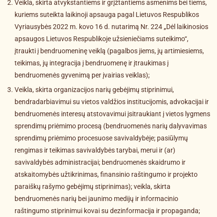
Veikla, skirta atvykstantiems ir grįžtantiems asmenims bei tiems,
kuriems suteikta laikinoji apsauga pagal Lietuvos Respublikos
Vyriausybės 2022 m. kovo 16 d. nutarimą Nr. 224 „Dėl laikinosios
apsaugos Lietuvos Respublikoje užsieniečiams suteikimo“,
įtraukti į bendruomeninę veiklą (pagalbos jiems, jų artimiesiems,
teikimas, jų integracija į bendruomenę ir įtraukimas į
bendruomenės gyvenimą per įvairias veiklas);
Veikla, skirta organizacijos narių gebėjimų stiprinimui,
bendradarbiavimui su vietos valdžios institucijomis, advokacijai ir
bendruomenės interesų atstovavimui įsitraukiant į vietos lygmens
sprendimų priėmimo procesą (bendruomenės narių dalyvavimas
sprendimų priėmimo procesuose savivaldybėje; pasiūlymų
rengimas ir teikimas savivaldybės tarybai, merui ir (ar)
savivaldybės administracijai; bendruomenės skaidrumo ir
atskaitomybės užtikrinimas, finansinio raštingumo ir projekto
paraiškų rašymo gebėjimų stiprinimas); veikla, skirta
bendruomenės narių bei jaunimo medijų ir informacinio
raštingumo stiprinimui kovai su dezinformacija ir propaganda;