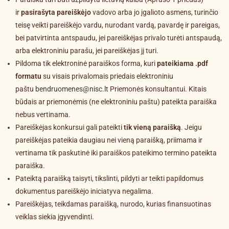
ir
pasirašyta pareiškėjo
vadovo arba jo įgalioto asmens, turinčio
teisę veikti pareiškėjo vardu, nurodant vardą, pavardę ir pareigas,
bei patvirtinta antspaudu, jei pareiškėjas privalo turėti antspaudą,
arba elektroniniu parašu, jei pareiškėjas jį turi.
Pildoma tik elektroninė paraiškos forma, kuri
pateikiama .pdf
formatu
su visais privalomais priedais elektroniniu
paštu
bendruomenes@nisc.lt
Priemonės konsultantui. Kitais
būdais ar priemonėmis (ne elektroniniu paštu) pateikta paraiška
nebus vertinama.
Pareiškėjas konkursui gali pateikti
tik vieną paraišką
. Jeigu
pareiškėjas pateikia daugiau nei vieną paraišką, priimama ir
vertinama tik paskutinė iki paraiškos pateikimo termino pateikta
paraiška.
Pateiktą paraišką taisyti, tikslinti, pildyti ar teikti papildomus
dokumentus pareiškėjo iniciatyva negalima.
Pareiškėjas, teikdamas paraišką, nurodo, kurias finansuotinas
veiklas siekia įgyvendinti.