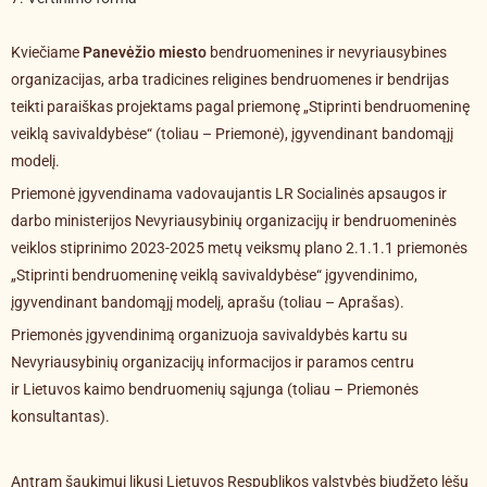
Kviečiame
Panevėžio miesto
bendruomenines ir nevyriausybines
organizacijas, arba tradicines religines bendruomenes ir bendrijas
teikti paraiškas projektams pagal priemonę „Stiprinti bendruomeninę
veiklą savivaldybėse“ (toliau – Priemonė), įgyvendinant bandomąjį
modelį.
Priemonė įgyvendinama vadovaujantis LR Socialinės apsaugos ir
darbo ministerijos Nevyriausybinių organizacijų ir bendruomeninės
veiklos stiprinimo 2023-2025 metų veiksmų plano 2.1.1.1 priemonės
„Stiprinti bendruomeninę veiklą savivaldybėse“ įgyvendinimo,
įgyvendinant bandomąjį modelį, aprašu (toliau – Aprašas).
Priemonės įgyvendinimą organizuoja savivaldybės kartu su
Nevyriausybinių organizacijų informacijos ir paramos centru
ir Lietuvos kaimo bendruomenių sąjunga (toliau – Priemonės
konsultantas).
Antram šaukimui likusi Lietuvos Respublikos valstybės biudžeto lėšų