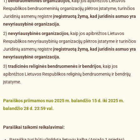
1)
bendruomeninės organizacijos
, kaip jos apibrėžtos Lietuvos
Respublikos bendruomeninių organizacijų plėtros įstatyme, turinčios
Juridinių asmenų registre
įregistruotą žymą, kad juridinis asmuo yra
nevyriausybinė organizacija.
2)
nevyriausybinės organizacijos
, kaip jos apibrėžtos Lietuvos
Respublikos nevyriausybinių organizacijų plėtros įstatyme ir turinčios
Juridinių asmenų registre
įregistruotą žymą, kad juridinis asmuo yra
nevyriausybinė organizacija.
3)
tradicinės religinės bendruomenės ir bendrijos
, kaip jos
apibrėžtos Lietuvos Respublikos religinių bendruomenių ir bendrijų
įstatyme.
Paraiškos priimamos nuo 2025 m. balandžio 15 d. iki 2025 m.
balandžio 28 d. 23:59 val.
Paraiškai taikomi reikalavimai:
Paraiška turi būti užpildyta lietuvių kalba (Aprašo 1 priedas)