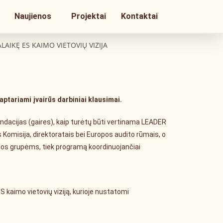
Naujienos
Projektai
Kontaktai
AIKĘ ES KAIMO VIETOVIŲ VIZIJA
ptariami įvairūs darbiniai klausimai.
dacijas (gaires), kaip turėtų būti vertinama LEADER
Komisija, direktoratais bei Europos audito rūmais, o
iklos grupėms, tiek programą koordinuojančiai
ES kaimo vietovių viziją, kurioje nustatomi