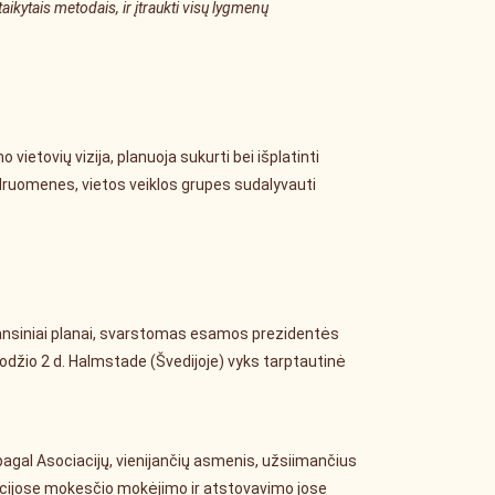
aikytais metodais, ir įtraukti visų lygmenų
ietovių vizija, planuoja sukurti bei išplatinti
ruomenes, vietos veiklos grupes sudalyvauti
nansiniai planai, svarstomas esamos prezidentės
uodžio 2 d. Halmstade (Švedijoje) vyks tarptautinė
gal Asociacijų, vienijančių asmenis, užsiimančius
zacijose mokesčio mokėjimo ir atstovavimo jose