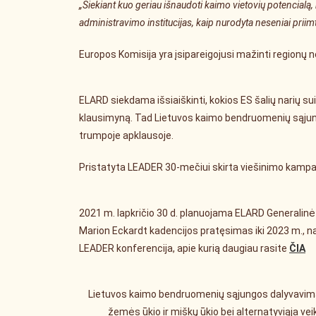
„Siekiant kuo geriau išnaudoti kaimo vietovių potencialą, b
administravimo institucijas, kaip nurodyta neseniai priimt
Europos Komisija yra įsipareigojusi mažinti regionų n
ELARD siekdama išsiaiškinti, kokios ES šalių narių sui
klausimyną. Tad Lietuvos kaimo bendruomenių sąjun
trumpoje apklausoje.
Pristatyta LEADER 30-mečiui skirta viešinimo kampan
2021 m. lapkričio 30 d. planuojama ELARD Generalinė
Marion Eckardt kadencijos pratęsimas iki 2023 m., nau
LEADER konferencija, apie kurią daugiau rasite
ČIA
Lietuvos kaimo bendruomenių sąjungos dalyvavimas
žemės ūkio ir miškų ūkio bei alternatyviąja v