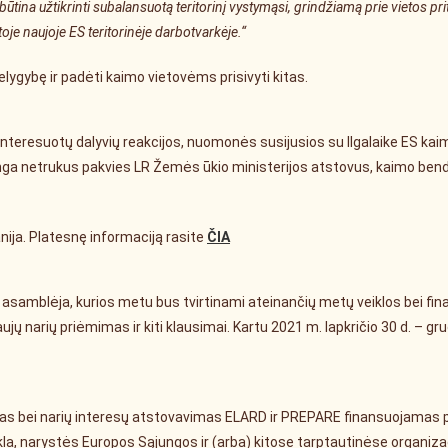
ūtina užtikrinti subalansuotą teritorinį vystymąsi, grindžiamą prie vietos prit
oje naujoje ES teritorinėje darbotvarkėje.“
elygybę ir padėti kaimo vietovėms prisivyti kitas.
nteresuotų dalyvių reakcijos, nuomonės susijusios su Ilgalaike ES kaimo v
ga netrukus pakvies LR Žemės ūkio ministerijos atstovus, kaimo bend
ija. Platesnę informaciją rasite
ČIA
 asamblėja, kurios metu bus tvirtinami ateinančių metų veiklos bei fi
jų narių priėmimas ir kiti klausimai. Kartu 2021 m. lapkričio 30 d. – gr
 bei narių interesų atstovavimas ELARD ir PREPARE finansuojamas pa
eikla, narystės Europos Sąjungos ir (arba) kitose tarptautinėse organi