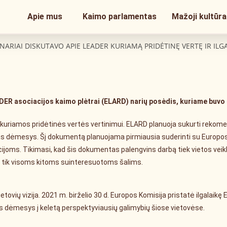
Apie mus
Kaimo parlamentas
Mažoji kultūra
NARIAI DISKUTAVO APIE LEADER KURIAMĄ PRIDĖTINĘ VERTĘ IR ILGAL
DER asociacijos kaimo plėtrai (ELARD) narių posėdis, kuriame buvo a
riamos pridėtinės vertės vertinimui. ELARD planuoja sukurti rekomen
mas dėmesys. Šį dokumentą planuojama pirmiausia suderinti su Europos 
tucijoms. Tikimasi, kad šis dokumentas palengvins darbą tiek vietos ve
ai, tik visoms kitoms suinteresuotoms šalims.
tovių vizija. 2021 m. birželio 30 d. Europos Komisija pristatė ilgalaikę 
as dėmesys į keletą perspektyviausių galimybių šiose vietovėse.