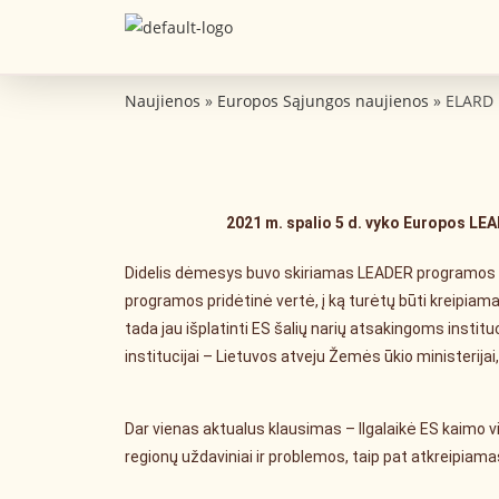
Naujienos
»
Europos Sąjungos naujienos
»
ELARD 
2021 m. spalio 5 d. vyko Europos LEA
Didelis dėmesys buvo skiriamas LEADER programos ku
programos pridėtinė vertė, į ką turėtų būti kreipia
tada jau išplatinti ES šalių narių atsakingoms insti
institucijai – Lietuvos atveju Žemės ūkio ministerij
Dar vienas aktualus klausimas – Ilgalaikė ES kaimo vie
regionų uždaviniai ir problemos, taip pat atkreipiam