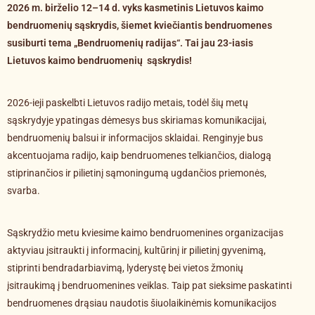
2026 m. birželio 12–14 d. vyks kasmetinis Lietuvos kaimo
bendruomenių sąskrydis, šiemet kviečiantis bendruomenes
susiburti tema „Bendruomenių radijas“. Tai jau 23-iasis
Lietuvos kaimo bendruomenių sąskrydis!
2026-ieji paskelbti Lietuvos radijo metais, todėl šių metų
sąskrydyje ypatingas dėmesys bus skiriamas komunikacijai,
bendruomenių balsui ir informacijos sklaidai. Renginyje bus
akcentuojama radijo, kaip bendruomenes telkiančios, dialogą
stiprinančios ir pilietinį sąmoningumą ugdančios priemonės,
svarba.
Sąskrydžio metu kviesime kaimo bendruomenines organizacijas
aktyviau įsitraukti į informacinį, kultūrinį ir pilietinį gyvenimą,
stiprinti bendradarbiavimą, lyderystę bei vietos žmonių
įsitraukimą į bendruomenines veiklas. Taip pat sieksime paskatinti
bendruomenes drąsiau naudotis šiuolaikinėmis komunikacijos