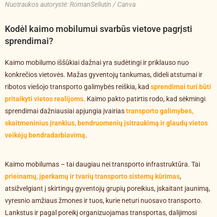
Nuotraukos autorystė: RomanSeliutin / Canva
Kodėl kaimo mobilumui svarbūs vietove pagrįsti
sprendimai?
Kaimo mobilumo iššūkiai dažnai yra sudėtingi ir priklauso nuo
konkrečios vietovės. Mažas gyventojų tankumas, dideli atstumai ir
ribotos viešojo transporto galimybės reiškia, kad
sprendimai turi būti
pritaikyti vietos realijoms
. Kaimo pakto patirtis rodo, kad sėkmingi
sprendimai dažniausiai apjungia įvairias
transporto galimybes,
skaitmeninius įrankius, bendruomenių įsitraukimą ir glaudų vietos
veikėjų bendradarbiavimą
.
Kaimo mobilumas – tai daugiau nei transporto infrastruktūra. Tai
prieinamų, įperkamų ir tvarių transporto sistemų kūrimas
,
atsižvelgiant į skirtingų gyventojų grupių poreikius, įskaitant jaunimą,
vyresnio amžiaus žmones ir tuos, kurie neturi nuosavo transporto.
Lankstus ir pagal poreikį organizuojamas transportas, dalijimosi