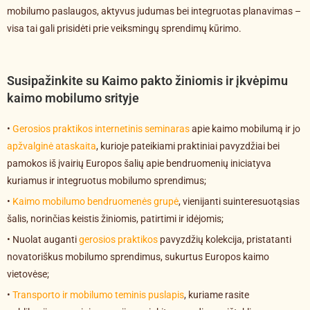
mobilumo paslaugos, aktyvus judumas bei integruotas planavimas –
visa tai gali prisidėti prie veiksmingų sprendimų kūrimo.
Susipažinkite su Kaimo pakto žiniomis ir įkvėpimu
kaimo mobilumo srityje
•
Gerosios praktikos internetinis seminaras
apie kaimo mobilumą ir jo
apžvalginė ataskaita
, kurioje pateikiami praktiniai pavyzdžiai bei
pamokos iš įvairių Europos šalių apie bendruomenių iniciatyva
kuriamus ir integruotus mobilumo sprendimus;
•
Kaimo mobilumo bendruomenės grupė
, vienijanti suinteresuotąsias
šalis, norinčias keistis žiniomis, patirtimi ir idėjomis;
• Nuolat auganti
gerosios praktikos
pavyzdžių kolekcija, pristatanti
novatoriškus mobilumo sprendimus, sukurtus Europos kaimo
vietovėse;
•
Transporto ir mobilumo teminis puslapis
, kuriame rasite