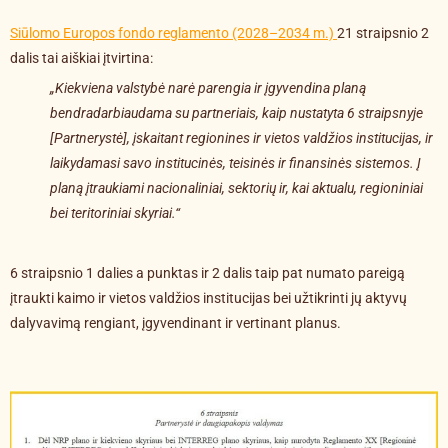
Siūlomo Europos fondo reglamento (2028–2034 m.)
21 straipsnio 2
dalis tai aiškiai įtvirtina:
„Kiekviena valstybė narė parengia ir įgyvendina planą
bendradarbiaudama su partneriais, kaip nustatyta 6 straipsnyje
[Partnerystė], įskaitant regionines ir vietos valdžios institucijas, ir
laikydamasi savo institucinės, teisinės ir finansinės sistemos. Į
planą įtraukiami nacionaliniai, sektorių ir, kai aktualu, regioniniai
bei teritoriniai skyriai.“
6 straipsnio 1 dalies a punktas ir 2 dalis taip pat numato pareigą
įtraukti kaimo ir vietos valdžios institucijas bei užtikrinti jų aktyvų
dalyvavimą rengiant, įgyvendinant ir vertinant planus.