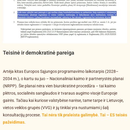
Teisinė ir demokratinė pareiga
Artėja kitas Europos Sąjungos programavimo laikotarpis (2028–
2034 m.), o kartu su juo – Nacionaliniai kaimo ir partnerystės planai
(NRPP). Šie planai nėra vien biurokratinė procedūra – tai kaimo
plėtros, socialinės sanglaudos ir tvaraus augimo visoje Europoje
gairės. Tačiau kai kuriose valstybėse narėse, tame tarpe ir Lietuvoje,
vietos veiklos grupės (VVG) ir jų tinklai yra nustumiami į šalį
konsultacijų procese.
Tai nėra tik praleista galimybė. Tai – ES teisės
pažeidimas.