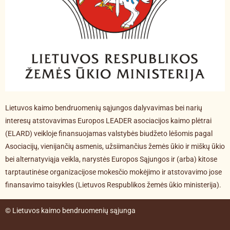
Lietuvos kaimo bendruomenių sąjungos dalyvavimas bei narių
interesų atstovavimas Europos LEADER asociacijos kaimo plėtrai
(ELARD) veikloje finansuojamas valstybės biudžeto lėšomis pagal
Asociacijų, vienijančių asmenis, užsiimančius žemės ūkio ir miškų ūkio
bei alternatyviąja veikla, narystės Europos Sąjungos ir (arba) kitose
tarptautinėse organizacijose mokesčio mokėjimo ir atstovavimo jose
finansavimo taisykles (Lietuvos Respublikos žemės ūkio ministerija).
© Lietuvos kaimo bendruomenių sąjunga