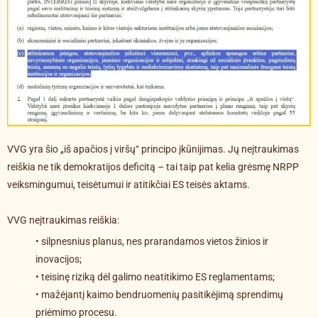
VVG yra šio „iš apačios į viršų“ principo įkūnijimas. Jų neįtraukimas
reiškia ne tik demokratijos deficitą – tai taip pat kelia grėsmę NRPP
veiksmingumui, teisėtumui ir atitikčiai ES teisės aktams.
VVG neįtraukimas reiškia:
• silpnesnius planus, nes prarandamos vietos žinios ir
inovacijos;
• teisinę riziką dėl galimo neatitikimo ES reglamentams;
• mažėjantį kaimo bendruomenių pasitikėjimą sprendimų
priėmimo procesu.