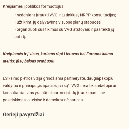
Kreipiamės į politikos formuotojus:
• nedelsiant įtraukti VVG ir jų tinklus į NRPP konsultacijas;
• užtikrinti jų dalyvavimą visuose planų etapuose;
• organizuoti susitikimus su VVG atstovais ir pasitelkti jų
patirtį.
Kreipiamės ir į visus, kuriems rūpi Lietuvos bei Europos kaimo
ateitis: jūsų balsas svarbus!!!
ES kaimo plėtros vizija grindžiama partneryste, daugiapakopiu
valdymu ir principu „iš apačios į viršų“. VVG nėra tik stebėtojai ar
konsultantai. Jos yra būtini partneriai. Jų įtraukimas – ne
pasirinkimas, o teisinė ir demokratinė pareiga.
Gerieji pavyzdžiai