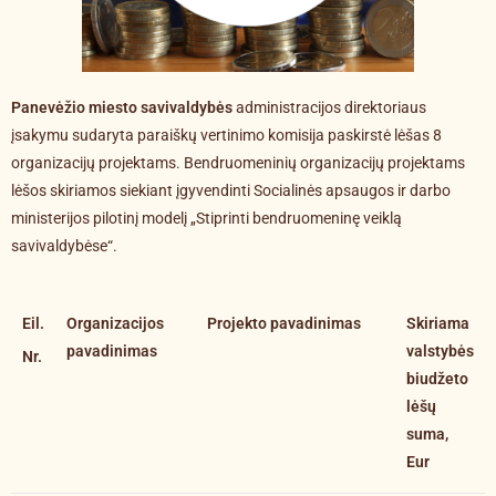
Panevėžio miesto savivaldybės
administracijos direktoriaus
įsakymu sudaryta paraiškų vertinimo komisija paskirstė lėšas 8
organizacijų projektams. Bendruomeninių organizacijų projektams
lėšos skiriamos siekiant įgyvendinti Socialinės apsaugos ir darbo
ministerijos pilotinį modelį „Stiprinti bendruomeninę veiklą
savivaldybėse“.
Eil.
Organizacijos
Projekto pavadinimas
Skiriama
pavadinimas
valstybės
Nr.
biudžeto
lėšų
suma,
Eur