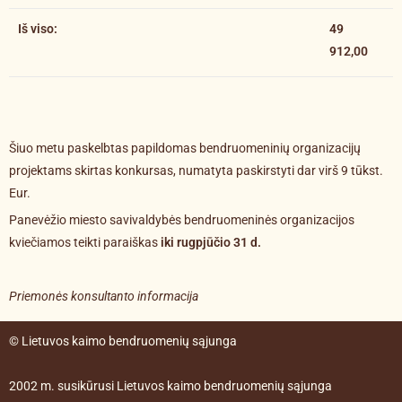
Iš viso:
49
912,00
Šiuo metu paskelbtas papildomas bendruomeninių organizacijų
projektams skirtas konkursas, numatyta paskirstyti dar virš 9 tūkst.
Eur.
Panevėžio miesto savivaldybės bendruomeninės organizacijos
kviečiamos teikti paraiškas
iki rugpjūčio 31 d.
Priemonės konsultanto informacija
© Lietuvos kaimo bendruomenių sąjunga
2002 m. susikūrusi Lietuvos kaimo bendruomenių sąjunga