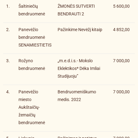
1.
Šaltiniečių
ŽMONĖS SUTVERTI
5 600,00
bendruomenė
BENDRAUTI 2
2.
Panevėžio
Pažinkime Nevėžį kitaip
4 852,00
bendruomenė
SENAMIESTIETIS
3.
Rožyno
„m.e.d.i.s.- Mokslo
7 000,00
bendruomenė
Eklektikos* Dėka Imliai
Studijuoju”
4.
Panevėžio
Bendruomeniškumo
7 000,00
miesto
medis. 2022
Aukštaičių-
žemaičių
bendruomenė