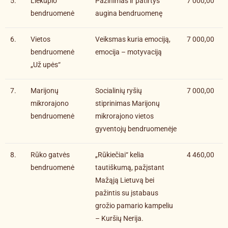
5.
Liekupio
Pažinimas ir patirtys
7 000,00
bendruomenė
augina bendruomenę
6.
Vietos
Veiksmas kuria emociją,
7 000,00
bendruomenė
emocija – motyvaciją
„Už upės“
7.
Marijonų
Socialinių ryšių
7 000,00
mikrorajono
stiprinimas Marijonų
bendruomenė
mikrorajono vietos
gyventojų bendruomenėje
8.
Rūko gatvės
„Rūkiečiai“ kelia
4 460,00
bendruomenė
tautiškumą, pažįstant
Mažąją Lietuvą bei
pažintis su įstabaus
grožio pamario kampeliu
– Kuršių Nerija.