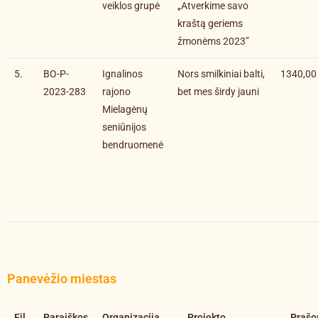
veiklos grupė
„Atverkime savo
kraštą geriems
žmonėms 2023”
5.
BO-P-
Ignalinos
Nors smilkiniai balti,
1340,00
2023-283
rajono
bet mes širdy jauni
Mielagėnų
seniūnijos
bendruomenė
Panevėžio miestas
Eil.
Paraiškos
Organizacija
Projekto
Praš