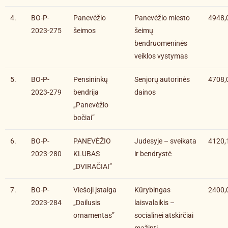
4.
BO-P-
Panevėžio
Panevėžio miesto
4948,
2023-275
šeimos
šeimų
bendruomeninės
veiklos vystymas
5.
BO-P-
Pensininkų
Senjorų autorinės
4708,
2023-279
bendrija
dainos
„Panevėžio
bočiai”
6.
BO-P-
PANEVĖŽIO
Judesyje – sveikata
4120,
2023-280
KLUBAS
ir bendrystė
„DVIRAČIAI”
7.
BO-P-
Viešoji įstaiga
Kūrybingas
2400,
2023-284
„Dailusis
laisvalaikis –
ornamentas”
socialinei atskirčiai