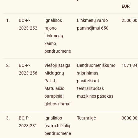
EUR
1.
BO-P-
Ignalinos
Linkmenų vardo
2500,00
2023-252
rajono
paminėjimui 650
Linkmenų
kaimo
bendruomenė
2.
BO-P-
Viešoji įstaiga
Bendruomeniškumo
1871,34
2023-256
Mielagėnų
stiprinimas
Pal. J.
pasitelkiant
Matulaičio
teatralizuotas
parapiniai
muzikines pasakas
globos namai
3.
BO-P-
Ignalinos
Teatraligė
3000,00
2023-281
teatro bičiulių
bendruomenė