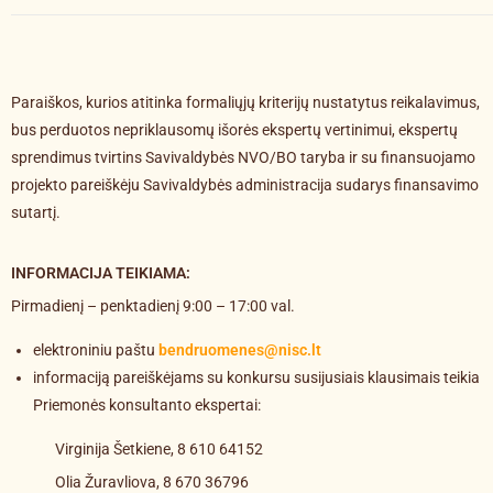
Paraiškos, kurios atitinka formaliųjų kriterijų nustatytus reikalavimus,
bus perduotos nepriklausomų išorės ekspertų vertinimui, ekspertų
sprendimus tvirtins Savivaldybės NVO/BO taryba ir su finansuojamo
projekto pareiškėju Savivaldybės administracija sudarys finansavimo
sutartį.
INFORMACIJA TEIKIAMA:
Pirmadienį – penktadienį 9:00 – 17:00 val.
elektroniniu paštu
bendruomenes@nisc.lt
informaciją pareiškėjams su konkursu susijusiais klausimais teikia
Priemonės konsultanto ekspertai:
Virginija Šetkiene, 8 610 64152
Olia Žuravliova, 8 670 36796