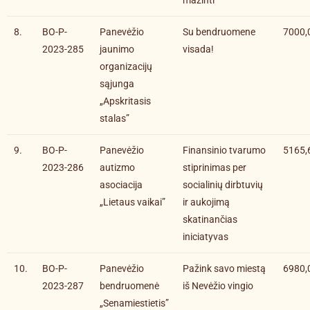
mažinti
8.
BO-P-
Panevėžio
Su bendruomene
7000,
2023-285
jaunimo
visada!
organizacijų
sąjunga
„Apskritasis
stalas”
9.
BO-P-
Panevėžio
Finansinio tvarumo
5165,
2023-286
autizmo
stiprinimas per
asociacija
socialinių dirbtuvių
„Lietaus vaikai”
ir aukojimą
skatinančias
iniciatyvas
10.
BO-P-
Panevėžio
Pažink savo miestą
6980,
2023-287
bendruomenė
iš Nevėžio vingio
„Senamiestietis”