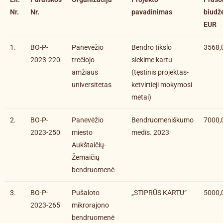
Nr.
Nr.
pavadinimas
biudž
EUR
1.
BO-P-
Panevėžio
Bendro tikslo
3568,
2023-220
trečiojo
siekime kartu
amžiaus
(tęstinis projektas-
universitetas
ketvirtieji mokymosi
metai)
2.
BO-P-
Panevėžio
Bendruomeniškumo
7000,
2023-250
miesto
medis. 2023
Aukštaičių-
Žemaičių
bendruomenė
3.
BO-P-
Pušaloto
„STIPRŪS KARTU“
5000,
2023-265
mikrorajono
bendruomenė