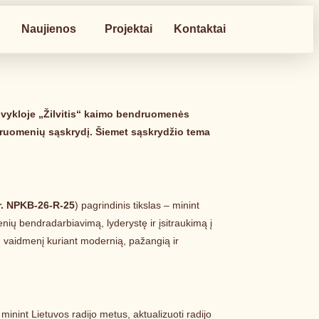
a
Naujienos
Projektai
Kontaktai
stovykloje „Žilvitis“ kaimo bendruomenės
ndruomenių sąskrydį. Šiemet sąskrydžio tema
r. NPKB-26-R-25
) pagrindinis tikslas – minint
nių bendradarbiavimą, lyderystę ir įsitraukimą į
 jų vaidmenį kuriant modernią, pažangią ir
minint Lietuvos radijo metus, aktualizuoti radijo