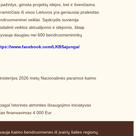
ažintys, gimsta projektų idėjos, bet ir švenčiama.
inčiais iš visos Lietuvos yra geriausiai praleistas
endruomeninei veiklai. Sąskrydis suvienija
linti veiklos aktualijomis ir idėjomis, šitaip
yvauja daugiau nei 600 bendruomenininkų.
ttps://www.facebook.com/LKBSajunga/
nisterijos 2026 metų Nacionalinės paramos kaimo
pagal Istorinės atminties išsaugojimo iniciatyvas
rtas finansavimas 4 000 Eur
auja kaimo bendruomenes iš įvairių šalies regionų.