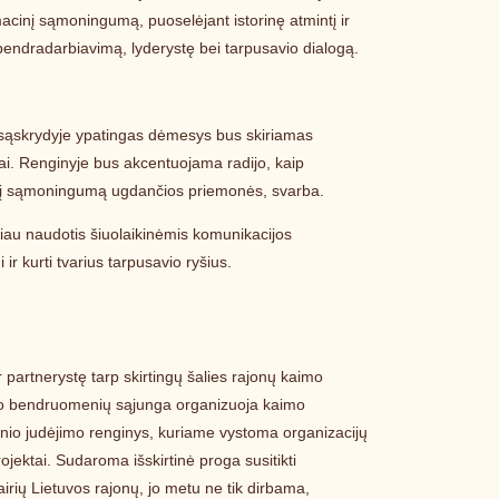
acinį sąmoningumą, puoselėjant istorinę atmintį ir
bendradarbiavimą, lyderystę bei tarpusavio dialogą.
tų sąskrydyje ypatingas dėmesys bus skiriamas
dai. Renginyje bus akcentuojama radijo, kaip
etinį sąmoningumą ugdančios priemonės, svarba.
au naudotis šiuolaikinėmis komunikacijos
 ir kurti tvarius tarpusavio ryšius.
partnerystę tarp skirtingų šalies rajonų kaimo
mo bendruomenių sąjunga organizuoja kaimo
io judėjimo renginys, kuriame vystoma organizacijų
projektai. Sudaroma išskirtinė proga susitikti
rių Lietuvos rajonų, jo metu ne tik dirbama,