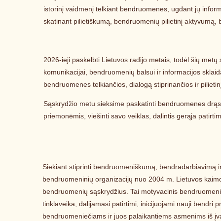
istorinį vaidmenį telkiant bendruomenes, ugdant jų inform
skatinant pilietiškumą, bendruomenių pilietinį aktyvumą, 
2026-ieji paskelbti Lietuvos radijo metais, todėl šių me
komunikacijai, bendruomenių balsui ir informacijos sklai
bendruomenes telkiančios, dialogą stiprinančios ir pili
Sąskrydžio metu sieksime paskatinti bendruomenes drąsi
priemonėmis, viešinti savo veiklas, dalintis gerąja patirtimi
Siekiant stiprinti bendruomeniškumą, bendradarbiavimą ir 
bendruomeninių organizacijų nuo 2004 m. Lietuvos kai
bendruomenių sąskrydžius. Tai motyvacinis bendruomenin
tinklaveika, dalijamasi patirtimi, inicijuojami nauji bendri 
bendruomeniečiams ir juos palaikantiems asmenims iš įvai