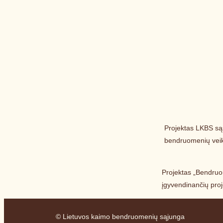
Projektas LKBS są
bendruomenių veikl
Projektas „Bendruo
įgyvendinančių proj
© Lietuvos kaimo bendruomenių sąjunga