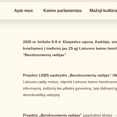
Apie mus
Kaimo parlamentas
Mažoji kultūr
2026 m. birželio 6-8 d. Klaipėdos rajone, Karklėje, 
kviečiamos į tradicinį jau 23-ąjį Lietuvos kaimo be
“Bendruomenių radijas”.
Projekto LKBS sąskrydis „Bendruomenių radijas“
(
N
Lietuvos radijo metus, stiprinti Lietuvos kaimo bendruome
informacinį, kultūrinį bei pilietinį gyvenimą, taip didinant
demokratišką valstybę.
Projekto „Bendruomenių radijas”
pagrindinis tikslas – 