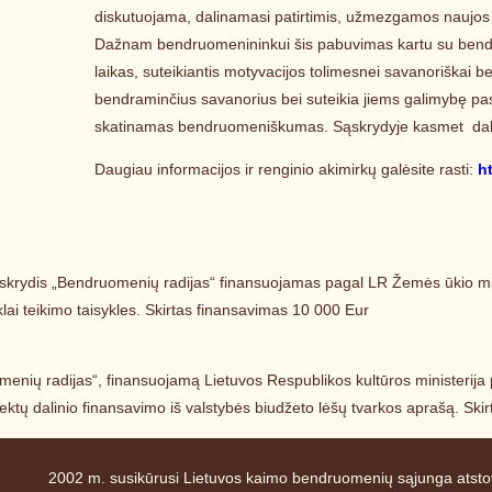
diskutuojama, dalinamasi patirtimis, užmezgamos naujos p
Dažnam bendruomenininkui šis pabuvimas kartu su bendram
laikas, suteikiantis motyvacijos tolimesnei savanoriškai b
bendraminčius savanorius bei suteikia jiems galimybę pasida
skatinamas bendruomeniškumas. Sąskrydyje kasmet dal
Daugiau informacijos ir renginio akimirkų galėsite rasti:
h
skrydis „Bendruomenių radijas“ finansuojamas pagal LR Žemės ūkio mi
ai teikimo taisykles. Skirtas finansavimas 10 000 Eur
menių radijas“, finansuojamą
Lietuvos Respublikos kultūros ministerija
ektų dalinio finansavimo iš valstybės biudžeto lėšų tvarkos aprašą. Ski
2002 m. susikūrusi Lietuvos kaimo bendruomenių sąjunga atstov