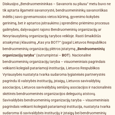
Diskusijos „Bendruomenininkas – Savanoris su pliusu“ metu buvo ne
tik aptarta ilgametė savanorystė, bendruomenininkų savanoriškas
indėlis į savo gyvenamosios vietos kūrimą, gyvenimo kokybės
gerinimą, bet ir aptartos įsitraukimo į sprendimo priėmimo procesus
galimybės, dalyvaujant rajono Bendruomeninių organizacijų ar
Nevyriausybinių organizacijų tarybos veikloje. Rasti šmaikštūs
atsakymai į klausimą „Kas yra BOT?“ (pagal Lietuvos Respublikos
bendruomeninių organizacijų plėtros įstatymą „
Bendruomeninių
organizacijų taryba
“ (sutrumpintai –
BOT
). Nacionalinė
bendruomeninių organizacijų taryba – visuomeniniais pagrindais
veikianti kolegiali patariamoji institucija, Lietuvos Respublikos
Vyriausybės nustatyta tvarka sudaroma lygiateisės partnerystės
pagrindu iš valstybės institucijų, įstaigų, Lietuvos savivaldybių
asociacijos, Lietuvos savivaldybių seniūnų asociacijos ir nacionalinės
skėtinės bendruomeninės organizacijos deleguotų atstovų.
Savivaldybės bendruomeninių organizacijų taryba – visuomeniniais
pagrindais veikianti kolegiali patariamoji institucija, nustatyta tvarka
sudaroma iš savivaldybės institucijų ir įstaigų bei bendruomeninių