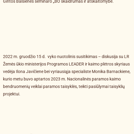
Gintos Balsienės seminaro „BO skaidrumas ir atskaitomybė.
2022 m. gruodžio 15 d. vyko nuotolinis susitikimas – diskusija su LR
Žemės ūkio ministerijos Programos LEADER ir kaimo plėtros skyriaus
vedėja Ilona Javičiene bei vyriausiąja specialiste Monika Barnackiene,
kurio metu buvo aptartos 2023 m. Nacionalinės paramos kaimo
bendruomenių veiklai paramos taisyklės, teikti pasiūlymai taisyklių
projektui.