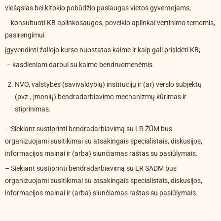
viešąsias bei kitokio pobūdžio paslaugas vietos gyventojams;
– konsultuoti KB aplinkosaugos, poveikio aplinkai vertinimo temomis,
pasirengimui
įgyvendinti žaliojo kurso nuostatas kaime ir kaip gali prisidėti KB;
– kasdieniam darbui su kaimo bendruomenėmis.
NVO, valstybės (savivaldybių) institucijų ir (ar) verslo subjektų
(pvz., įmonių) bendradarbiavimo mechanizmų kūrimas ir
stiprinimas.
– Siekiant sustiprinti bendradarbiavimą su LR ŽŪM bus
organizuojami susitikimai su atsakingais specialistais, diskusijos,
informacijos mainai ir (arba) siunčiamas raštas su pasiūlymais.
– Siekiant sustiprinti bendradarbiavimą su LR SADM bus
organizuojami susitikimai su atsakingais specialistais, diskusijos,
informacijos mainai ir (arba) siunčiamas raštas su pasiūlymais.