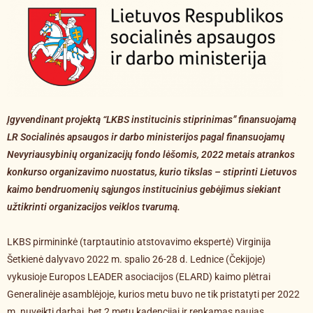
Įgyvendinant projektą “LKBS institucinis stiprinimas” finansuojamą
LR Socialinės apsaugos ir darbo ministerijos pagal finansuojamų
Nevyriausybinių organizacijų fondo lėšomis, 2022 metais atrankos
konkurso organizavimo nuostatus, kurio tikslas – stiprinti Lietuvos
kaimo bendruomenių sąjungos institucinius gebėjimus siekiant
užtikrinti organizacijos veiklos tvarumą.
LKBS pirmininkė (tarptautinio atstovavimo ekspertė) Virginija
Šetkienė dalyvavo 2022 m. spalio 26-28 d. Lednice (Čekijoje)
vykusioje Europos LEADER asociacijos (ELARD) kaimo plėtrai
Generalinėje asamblėjoje, kurios metu buvo ne tik pristatyti per 2022
m. nuveikti darbai, bet 2 metų kadencijai ir renkamas naujas