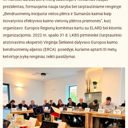
prezidentas, formuojama nauja taryba bei tarptautiniame renginyje
„Bendruomenių inicijuota vietos plėtra ir Sumanūs kaimai kaip
inovatyvios efektyvios kaimo vietovių plėtros priemonės”, kurį
organizavo Europos Regionų komitetas kartu su ELARD bei kitomis
organizacijomis. 2022 m. spalio 31 d. LKBS pirmininkė (tarptautinio
atstovavimo ekspertė) Virginija Šetkienė dalyvavo Europos kaimo
bendruomenių aljanso (ERCA) posėdyje, kuriame aptarti III metų
ketvirtyje įvykę renginiai, teikti pasiūlymai.