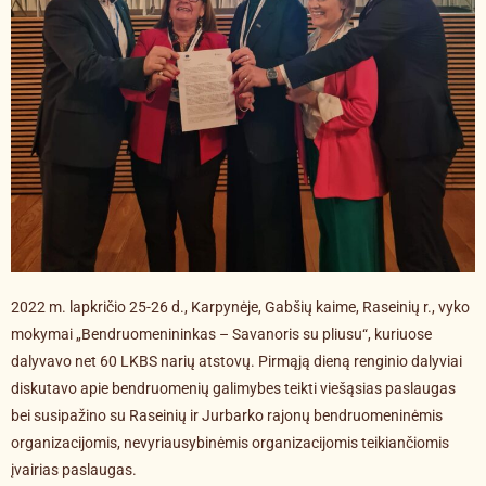
2022 m. lapkričio 25-26 d., Karpynėje, Gabšių kaime, Raseinių r., vyko
mokymai „Bendruomenininkas – Savanoris su pliusu“, kuriuose
dalyvavo net 60 LKBS narių atstovų. Pirmąją dieną renginio dalyviai
diskutavo apie bendruomenių galimybes teikti viešąsias paslaugas
bei susipažino su Raseinių ir Jurbarko rajonų bendruomeninėmis
organizacijomis, nevyriausybinėmis organizacijomis teikiančiomis
įvairias paslaugas.