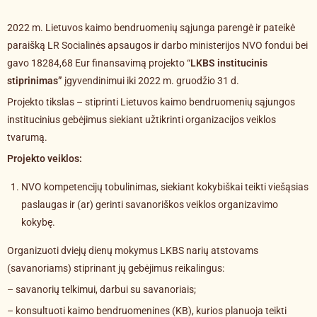
2022 m. Lietuvos kaimo bendruomenių sąjunga parengė ir pateikė
paraišką LR Socialinės apsaugos ir darbo ministerijos NVO fondui bei
gavo 18284,68 Eur finansavimą projekto “
LKBS institucinis
stiprinimas”
įgyvendinimui iki 2022 m. gruodžio 31 d.
Projekto tikslas – stiprinti Lietuvos kaimo bendruomenių sąjungos
institucinius gebėjimus siekiant užtikrinti organizacijos veiklos
tvarumą.
Projekto veiklos:
NVO kompetencijų tobulinimas, siekiant kokybiškai teikti viešąsias
paslaugas ir (ar) gerinti savanoriškos veiklos organizavimo
kokybę.
Organizuoti dviejų dienų mokymus LKBS narių atstovams
(savanoriams) stiprinant jų gebėjimus reikalingus:
– savanorių telkimui, darbui su savanoriais;
– konsultuoti kaimo bendruomenines (KB), kurios planuoja teikti