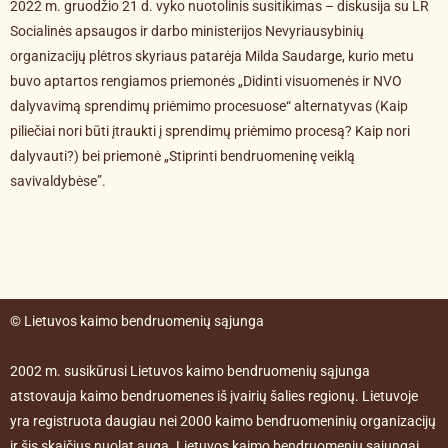
2022 m. gruodžio 21 d. vyko nuotolinis susitikimas – diskusija su LR
Socialinės apsaugos ir darbo ministerijos Nevyriausybinių
organizacijų plėtros skyriaus patarėja Milda Saudarge, kurio metu
buvo aptartos rengiamos priemonės „Didinti visuomenės ir NVO
dalyvavimą sprendimų priėmimo procesuose“ alternatyvas (Kaip
piliečiai nori būti įtraukti į sprendimų priėmimo procesą? Kaip nori
dalyvauti?) bei priemonė „Stiprinti bendruomeninę veiklą
savivaldybėse”.
© Lietuvos kaimo bendruomenių sąjunga
2002 m. susikūrusi Lietuvos kaimo bendruomenių sąjunga
atstovauja kaimo bendruomenes iš įvairių šalies regionų. Lietuvoje
yra registruota daugiau nei 2000 kaimo bendruomeninių organizacijų
ir šis skaičius nuolat auga. Lietuvos kaimo bendruomenių sąjungai