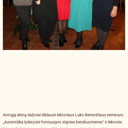
Antrąją dieną dalyviai išklausė lektoriaus Luko Benevičiaus seminaro
„Autentiška lyderystė formuojant stiprias bendruomenes“ ir lektorės