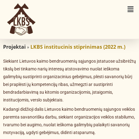
Projektai
LKBS institucinis stiprinimas (2022 m.)
»
Siekiant Lietuvos kaimo bendruomenių sąjungos įstatuose užsibrėžtų
tikslų bei tinkamo narių interesų atstovavimo nuolat ieškoma
galimybių sustiprinti organizacinius gebėjimus, plėsti savanorių būrį
bei praplėsti jų kompetencijų ribas, užmegzti ar sustiprinti
bendradarbiavimą su kitomis organizacijomis, įstaigomis,
institucijomis, verslo subjektais.
Kadangi didžioji dalis Lietuvos kaimo bendruomenių sąjungos veiklos
paremta savanorišku darbu, siekiant organizacijos veiklos stabilumo,
tvarumo bei augimo, nuolat ieškoma galimybių palaikyti savanorių
motyvaciją, ugdyti gebėjimus, didinti atsparumą.