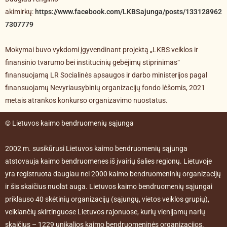
akimirkų:
https://www.facebook.com/LKBSajunga/posts/133128962
7307779
Mokymai buvo vykdomi įgyvendinant projektą „LKBS veiklos ir
finansinio tvarumo bei institucinių gebėjimų stiprinimas“
finansuojamą LR Socialinės apsaugos ir darbo ministerijos pagal
finansuojamų Nevyriausybinių organizacijų fondo lėšomis, 2021
metais atrankos konkurso organizavimo nuostatus.
© Lietuvos kaimo bendruomenių sąjunga
2002 m. susikūrusi Lietuvos kaimo bendruomenių sąjunga
atstovauja kaimo bendruomenes iš įvairių šalies regionų. Lietuvoje
yra registruota daugiau nei 2000 kaimo bendruomeninių organizacijų
ir šis skaičius nuolat auga. Lietuvos kaimo bendruomenių sąjungai
priklauso 40 skėtinių organizacijų (sąjungų, vietos veiklos grupių),
veikiančių skirtinguose Lietuvos rajonuose, kurių vienijamų narių
skaičius – 1229 unikalios kaimo bendruomeninės organizacijos.