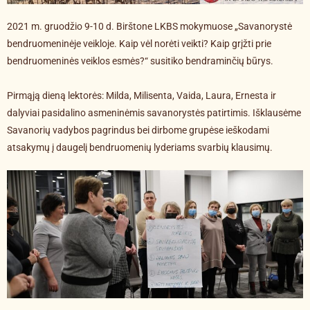
2021 m. gruodžio 9-10 d. Birštone LKBS mokymuose „Savanorystė
bendruomeninėje veikloje. Kaip vėl norėti veikti? Kaip grįžti prie
bendruomeninės veiklos esmės?“ susitiko bendraminčių būrys.
Pirmąją dieną lektorės: Milda, Milisenta, Vaida, Laura, Ernesta ir
dalyviai pasidalino asmeninėmis savanorystės patirtimis. Išklausėme
Savanorių vadybos pagrindus bei dirbome grupėse ieškodami
atsakymų į daugelį bendruomenių lyderiams svarbių klausimų.