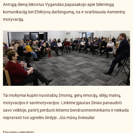
Antrąją dieną lektorius Vygandas papasakojo apie Sėkmingą
komunikaciją bei Efektyvų darbingumą, na ir svarbiausia Asmeninę
motyvaciją.
Tai mokymai kupini nuostabių žmonių, gerų emocijų, idėjų mainų,
motyvacijos ir savimotyvacijos. Linkime įgautas žinias panaudoti
savo veikloje, patirtį perduoti kitiems bendruomenininkams ir niekada
neprarasti tos ugnelės širdyje. Jūs mūsų šviesuliai
Daugiau renginio