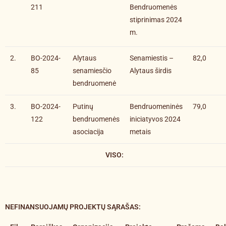
211
Bendruomenės
stiprinimas 2024
m.
2.
BO-2024-
Alytaus
Senamiestis –
82,0
85
senamiesčio
Alytaus širdis
bendruomenė
3.
BO-2024-
Putinų
Bendruomeninės
79,0
122
bendruomenės
iniciatyvos 2024
asociacija
metais
VISO:
NEFINANSUOJAMŲ PROJEKTŲ SĄRAŠAS
: