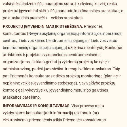
valstybės biudžeto lėšų naudojimo sutartį, kiekvieną ketvirtį renka
projektui įgyvendinti skirtų lėšų panaudojimo finansines ataskaitas, o
po ataskaitinio pusmečio – veiklos ataskaitas.
PROJEKTŲ ĮGYVENDINIMAS IR STEBĖSENA.
Priemonės
konsultantas (
Nevyriausybinių organizacijų informacijos ir paramos
centras
,
Lietuvos kaimo bendruomenių sąjunga
ir
Lietuvos vietos
bendruomenių organizacijų sąjunga
) užtikrina mentorystę Konkurse
atrinktoms ir projektus vykdančioms bendruomeninėms
organizacijoms, siekiant gerinti jų vykdomų projektų kokybę ir
administravimą, padėti juos viešinti ir rengti veiklos ataskaitas. Taip
pat Priemonės konsultantas atlieka projektų monitoringą (planinę ir
neplaninę veiklos įgyvendinimo stebėseną). Savivaldybė projektų
kontrolę gali vykdyti veiklų įgyvendinimo metu ir po galutinės
ataskaitos pateikimo.
INFORMAVIMAS IR KONSULTAVIMAS.
Viso proceso metu
vykdytojams konsultacijas ir informaciją telefonu ir (ar)
elektroninėmis priemonėmis teikia Priemonės konsultantas.