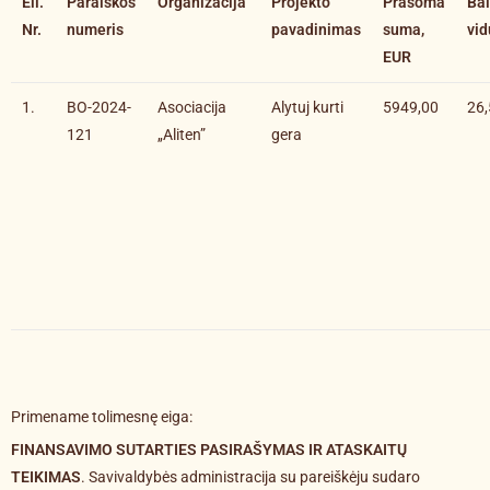
Eil.
Paraiškos
Organizacija
Projekto
Prašoma
Ba
Nr.
numeris
pavadinimas
suma,
vid
EUR
1.
BO-2024-
Asociacija
Alytuj kurti
5949,00
26,
121
„Aliten”
gera
Primename tolimesnę eiga:
FINANSAVIMO SUTARTIES PASIRAŠYMAS IR ATASKAITŲ
TEIKIMAS
. Savivaldybės administracija su pareiškėju sudaro