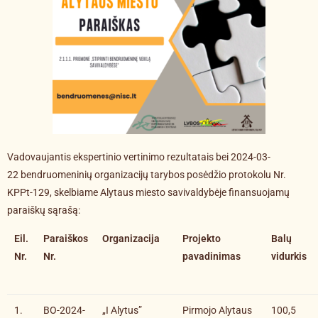
Vadovaujantis ekspertinio vertinimo rezultatais bei 2024-03-
22 bendruomeninių organizacijų tarybos posėdžio protokolu Nr.
KPPt-129, skelbiame Alytaus miesto savivaldybėje finansuojamų
paraiškų sąrašą:
Eil.
Paraiškos
Organizacija
Projekto
Balų
Nr.
Nr.
pavadinimas
vidurkis
1.
BO-2024-
„I Alytus”
Pirmojo Alytaus
100,5