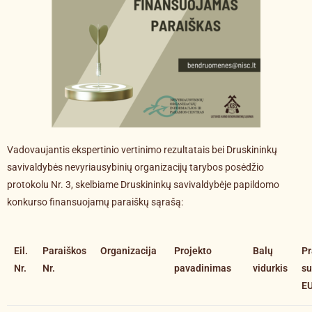
Vadovaujantis ekspertinio vertinimo rezultatais bei Druskininkų
savivaldybės nevyriausybinių organizacijų tarybos posėdžio
protokolu Nr. 3, skelbiame Druskininkų savivaldybėje papildomo
konkurso finansuojamų paraiškų sąrašą:
Eil.
Paraiškos
Organizacija
Projekto
Balų
P
Nr.
Nr.
pavadinimas
vidurkis
s
E