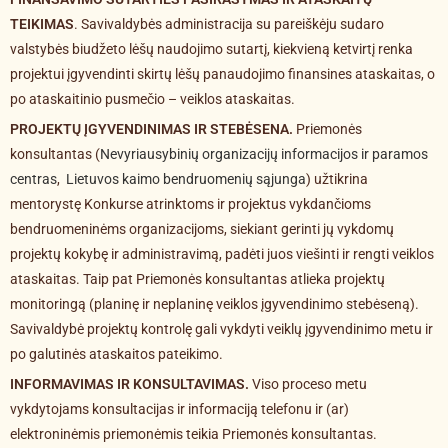
TEIKIMAS
. Savivaldybės administracija su pareiškėju sudaro
valstybės biudžeto lėšų naudojimo sutartį, kiekvieną ketvirtį renka
projektui įgyvendinti skirtų lėšų panaudojimo finansines ataskaitas, o
po ataskaitinio pusmečio – veiklos ataskaitas.
PROJEKTŲ ĮGYVENDINIMAS IR STEBĖSENA.
Priemonės
konsultantas (
Nevyriausybinių organizacijų informacijos ir paramos
centras
,
Lietuvos kaimo bendruomenių sąjunga
) užtikrina
mentorystę Konkurse atrinktoms ir projektus vykdančioms
bendruomeninėms organizacijoms, siekiant gerinti jų vykdomų
projektų kokybę ir administravimą, padėti juos viešinti ir rengti veiklos
ataskaitas. Taip pat Priemonės konsultantas atlieka projektų
monitoringą (planinę ir neplaninę veiklos įgyvendinimo stebėseną).
Savivaldybė projektų kontrolę gali vykdyti veiklų įgyvendinimo metu ir
po galutinės ataskaitos pateikimo.
INFORMAVIMAS IR KONSULTAVIMAS.
Viso proceso metu
vykdytojams konsultacijas ir informaciją telefonu ir (ar)
elektroninėmis priemonėmis teikia Priemonės konsultantas.