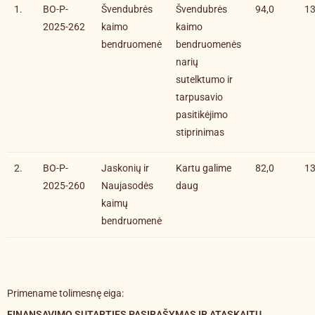
1.
BO-P-
Švendubrės
Švendubrės
94,0
13
2025-262
kaimo
kaimo
bendruomenė
bendruomenės
narių
sutelktumo ir
tarpusavio
pasitikėjimo
stiprinimas
2.
BO-P-
Jaskonių ir
Kartu galime
82,0
13
2025-260
Naujasodės
daug
kaimų
bendruomenė
Primename tolimesnę eiga:
FINANSAVIMO SUTARTIES PASIRAŠYMAS IR ATASKAITŲ