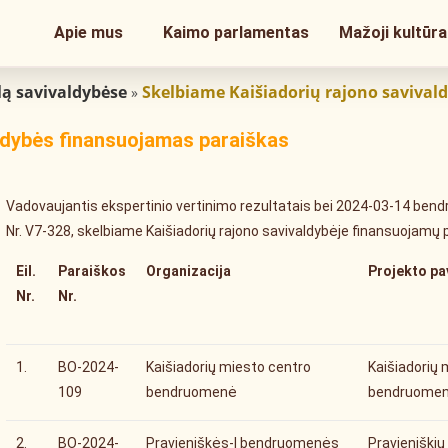
Apie mus
Kaimo parlamentas
Mažoji kultūra
lą savivaldybėse
Skelbiame Kaišiadorių rajono savival
»
aldybės finansuojamas paraiškas
Vadovaujantis ekspertinio vertinimo rezultatais bei 2024-03-14 ben
Nr. V7-328, skelbiame Kaišiadorių rajono savivaldybėje finansuojamų 
Eil.
Paraiškos
Organizacija
Projekto p
Nr.
Nr.
1.
BO-2024-
Kaišiadorių miesto centro
Kaišiadorių 
109
bendruomenė
bendruomene
2.
BO-2024-
Pravieniškės-I bendruomenės
Pravieniški