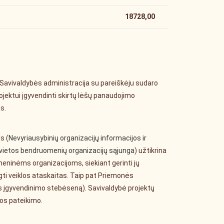
18728,00
 Savivaldybės administracija su pareiškėju sudaro
ojektui įgyvendinti skirtų lėšų panaudojimo
s.
s (
Nevyriausybinių organizacijų informacijos ir
 vietos bendruomenių organizacijų sąjunga
) užtikrina
ninėms organizacijoms, siekiant gerinti jų
ngti veiklos ataskaitas. Taip pat Priemonės
los įgyvendinimo stebėseną). Savivaldybė projektų
tos pateikimo.