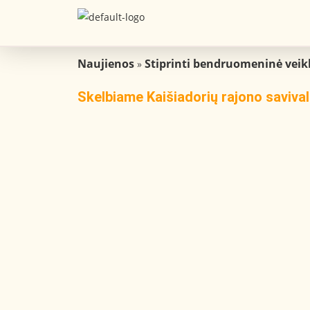
Naujienos
Stiprinti bendruomeninė veik
»
Skelbiame Kaišiadorių rajono saviv