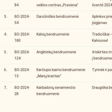
84
veiklos centras „Praviena”
šventė 202
3.
BO-2024-
Darsūniškio bendruomenė
Aplinkos prie
54
įsigijimas
4.
BO-2024-
Kalvių bendruomenė
Tradiciškai 
180
Kalviuose!
5.
BO-2024-
Anglininkų bendruomenė
Atskirties m
124
į bendruom
6.
BO-2024-
Karčiupio kaimo bendruomenė
Tyrinėk ir p
13
„Marių krantas”
7.
BO-2024-
Kaišiadorių senamiesčio
Draugiška 
28
bendruomenė