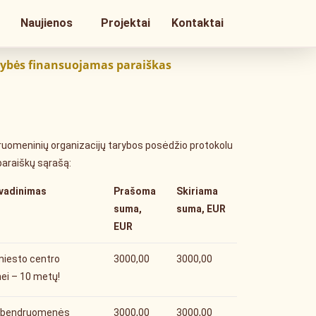
Naujienos
Projektai
Kontaktai
dybės finansuojamas paraiškas
druomeninių organizacijų tarybos posėdžio protokolu
paraiškų sąrašą:
avadinimas
Prašoma
Skiriama
suma,
suma, EUR
EUR
miesto centro
3000,00
3000,00
i – 10 metų!
ų bendruomenės
3000,00
3000,00