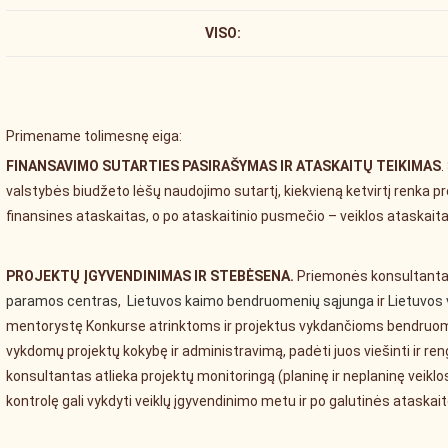
VISO:
Primename tolimesnę eiga:
FINANSAVIMO SUTARTIES PASIRAŠYMAS IR ATASKAITŲ TEIKIMAS
.
valstybės biudžeto lėšų naudojimo sutartį, kiekvieną ketvirtį renka pr
finansines ataskaitas, o po ataskaitinio pusmečio – veiklos ataskaita
PROJEKTŲ ĮGYVENDINIMAS IR STEBĖSENA.
Priemonės konsultanta
paramos centras
,
Lietuvos kaimo bendruomenių sąjunga
ir
Lietuvos
mentorystę Konkurse atrinktoms ir projektus vykdančioms bendruome
vykdomų projektų kokybę ir administravimą, padėti juos viešinti ir re
konsultantas atlieka projektų monitoringą (planinę ir neplaninę veik
kontrolę gali vykdyti veiklų įgyvendinimo metu ir po galutinės ataskai