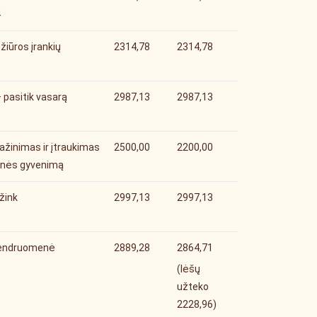
4
žiūros įrankių
2314,78
2314,78
– pasitik vasarą
2987,13
2987,13
ažinimas ir įtraukimas
2500,00
2200,00
enės gyvenimą
ažink
2997,13
2997,13
bendruomenė
2889,28
2864,71
(lėšų
užteko
2228,96)