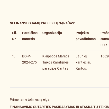
NEFINANSUOJAMŲ PROJEKTŲ SĄRAŠAS
:
Eil.
Paraiškos
Organizacija
Projekto
Praš
Nr.
numeris
pavadinimas
suma
EUR
1.
BO-P-
Klaipėdos Marijos
Jaunieji
1662
2024-275
Taikos Karalienės
karitiečiai.
parapijos Caritas
Kartos.
Primename tolimesnę eiga:
FINANSAVIMO SUTARTIES PASIRAŠYMAS IR ATASKAITŲ TEIKI