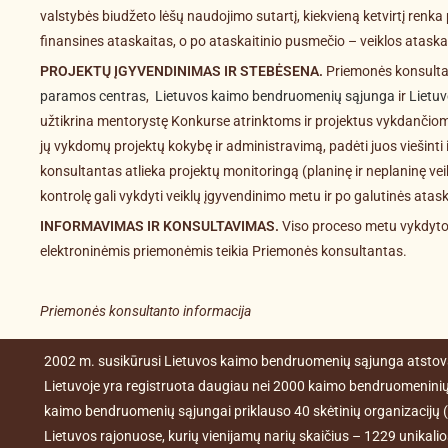
valstybės biudžeto lėšų naudojimo sutartį, kiekvieną ketvirtį renka
finansines ataskaitas, o po ataskaitinio pusmečio – veiklos ataska
PROJEKTŲ ĮGYVENDINIMAS IR STEBĖSENA.
Priemonės konsulta
paramos centras
,
Lietuvos kaimo bendruomenių sąjunga
ir
Lietuv
užtikrina mentorystę Konkurse atrinktoms ir projektus vykdančio
jų vykdomų projektų kokybę ir administravimą, padėti juos viešinti 
konsultantas atlieka projektų monitoringą (planinę ir neplaninę ve
kontrolę gali vykdyti veiklų įgyvendinimo metu ir po galutinės atas
INFORMAVIMAS IR KONSULTAVIMAS.
Viso proceso metu vykdytoja
elektroninėmis priemonėmis teikia Priemonės konsultantas.
Priemonės konsultanto informacija
2002 m. susikūrusi Lietuvos kaimo bendruomenių sąjunga atstova
Lietuvoje yra registruota daugiau nei 2000 kaimo bendruomeninių o
kaimo bendruomenių sąjungai priklauso 40 skėtinių organizacijų (s
Lietuvos rajonuose, kurių vienijamų narių skaičius – 1229 unikal