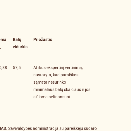
oma
Balų
Priežastis
,
vidurkis
0,88
57,5
Atlikus ekspertinį vertinimą,
nustatyta, kad paraiškos
sąmata nesurinko
minimalaus balų skaičiaus ir jos
siūloma nefinansuoti.
MAS
. Savivaldybės administracija su pareiškėju sudaro