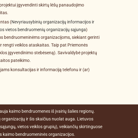
 projektui įgyvendinti skirtų lėšų panaudojimo
itas.
ntas (
Nevyriausybinių organizacijų informacijos ir
os vietos bendruomenių organizacijų sąjunga
)
ms bendruomeninėms organizacijoms, siekiant gerinti
ir rengti veiklos ataskaitas. Taip pat Priemonės
iklos įgyvendinimo stebėseną). Savivaldybė projektų
kaitos pateikimo.
ms konsultacijas ir informaciją telefonu ir (ar)
uja kaimo bendruomenes iš įvairių šalies regionų.
rganizacijų ir šis skaičius nuolat auga. Lietuvos
ąjungų, vietos veiklos grupių), veikiančių skirtinguose
ios kaimo bendruomeninės organizacijos.