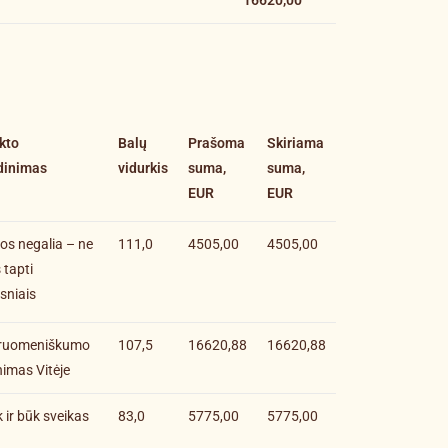
16620,00
kto
Balų
Prašoma
Skiriama
dinimas
vidurkis
suma,
suma,
EUR
EUR
os negalia – ne
111,0
4505,00
4505,00
s tapti
esniais
ruomeniškumo
107,5
16620,88
16620,88
nimas Vitėje
 ir būk sveikas
83,0
5775,00
5775,00