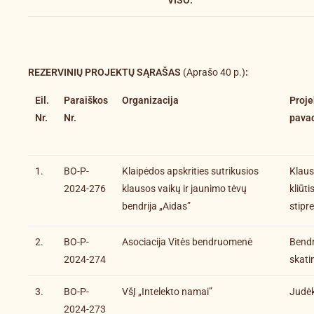
VISO:
REZERVINIŲ PROJEKTŲ SĄRAŠAS
(Aprašo 40 p.)
:
Eil.
Paraiškos
Organizacija
Proje
Nr.
Nr.
pava
1.
BO-P-
Klaipėdos apskrities sutrikusios
Klaus
2024-276
klausos vaikų ir jaunimo tėvų
kliūti
bendrija „Aidas”
stipr
2.
BO-P-
Asociacija Vitės bendruomenė
Bend
2024-274
skati
3.
BO-P-
VšĮ „Intelekto namai”
Judėk
2024-273