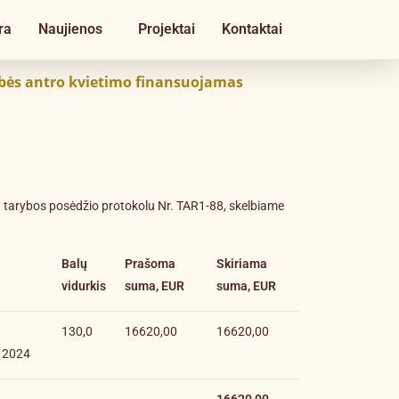
ra
Naujienos
Projektai
Kontaktai
bės antro kvietimo finansuojamas
O tarybos posėdžio protokolu Nr. TAR1-88, skelbiame
Balų
Prašoma
Skiriama
vidurkis
suma, EUR
suma, EUR
130,0
16620,00
16620,00
 2024