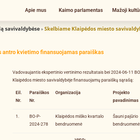
Apie mus
Kaimo parlamentas
Mažoji kultū
lą savivaldybėse
Skelbiame Klaipėdos miesto savivaldy
»
 antro kvietimo finansuojamas paraiškas
Vadovaujantis ekspertinio vertinimo rezultatais bei 2024-06-11 B
Klaipėdos miesto savivaldybėje finansuojamų paraiškų sąrašą:
Eil.
Paraiškos
Organizacija
Projekto
Nr.
Nr.
pavadinimas
1.
BO-P-
Klaipėdos miško kvartalo
Šauni pajūrio
2024-278
bendruomenė
bendruomenė