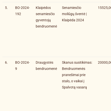
5.
BO-2024-
Klaipėdos
Senamiesčio
15525,0
192
senamiesčio
moliūgų šventė |
gyventojų
Klaipėda 2024
bendruomenė
6.
BO-2024-
Draugystės
Skanus susitikimas:
20000,0
9
bendruomenė
Bendruomenės
pranešimai prie
stalo, o vaikai į
Spalvotą vasarą