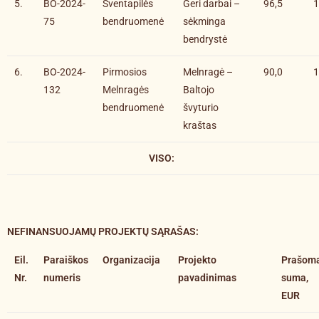
5.
BO-2024-
Šventapilės
Geri darbai –
96,5
1
75
bendruomenė
sėkminga
bendrystė
6.
BO-2024-
Pirmosios
Melnragė –
90,0
1
132
Melnragės
Baltojo
bendruomenė
švyturio
kraštas
VISO:
NEFINANSUOJAMŲ PROJEKTŲ SĄRAŠAS
:
Eil.
Paraiškos
Organizacija
Projekto
Prašom
Nr.
numeris
pavadinimas
suma,
EUR