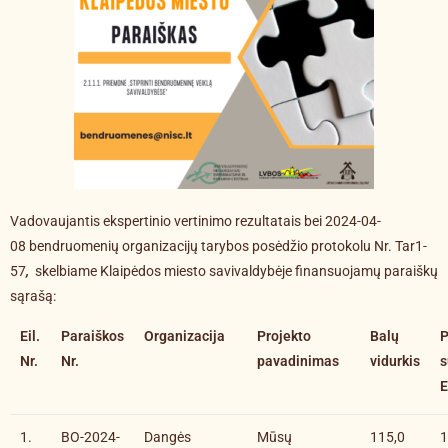
Vadovaujantis ekspertinio vertinimo rezultatais bei 2024-04-
08 bendruomenių organizacijų tarybos posėdžio protokolu Nr. Tar1-
57
,
skelbiame Klaipėdos miesto savivaldybėje finansuojamų paraiškų
sąrašą:
Eil.
Paraiškos
Organizacija
Projekto
Balų
Nr.
Nr.
pavadinimas
vidurkis
s
1.
BO-2024-
Dangės
Mūsų
115,0
1