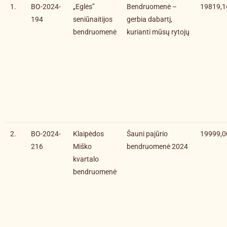
1.
BO-2024-
„Eglės”
Bendruomenė –
19819,1
194
seniūnaitijos
gerbia dabartį,
bendruomenė
kurianti mūsų rytojų
2.
BO-2024-
Klaipėdos
Šauni pajūrio
19999,0
216
Miško
bendruomenė 2024
kvartalo
bendruomenė