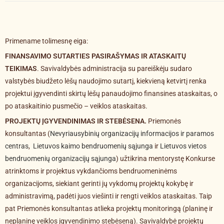
Primename tolimesnę eiga:
FINANSAVIMO SUTARTIES PASIRAŠYMAS IR ATASKAITŲ
TEIKIMAS
. Savivaldybės administracija su pareiškėju sudaro
valstybės biudžeto lėšų naudojimo sutartį, kiekvieną ketvirtį renka
projektui įgyvendinti skirtų lėšų panaudojimo finansines ataskaitas, o
po ataskaitinio pusmečio – veiklos ataskaitas.
PROJEKTŲ ĮGYVENDINIMAS IR STEBĖSENA.
Priemonės
konsultantas (
Nevyriausybinių organizacijų informacijos ir paramos
centras
,
Lietuvos kaimo bendruomenių sąjunga
ir
Lietuvos vietos
bendruomenių organizacijų sąjunga
) užtikrina mentorystę Konkurse
atrinktoms ir projektus vykdančioms bendruomeninėms
organizacijoms, siekiant gerinti jų vykdomų projektų kokybę ir
administravimą, padėti juos viešinti ir rengti veiklos ataskaitas. Taip
pat Priemonės konsultantas atlieka projektų monitoringą (planinę ir
neplaninę veiklos įgyvendinimo stebėseną). Savivaldybė projektų