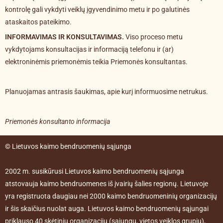
kontrolę gali vykdyti veiklų įgyvendinimo metu ir po galutinės
ataskaitos pateikimo.
INFORMAVIMAS IR KONSULTAVIMAS.
Viso proceso metu
vykdytojams konsultacijas ir informaciją telefonu ir (ar)
elektroninėmis priemonėmis teikia Priemonės konsultantas.
Planuojamas antrasis šaukimas, apie kurį informuosime netrukus.
Priemonės konsultanto informacija
© Lietuvos kaimo bendruomenių sąjunga
2002 m. susikūrusi Lietuvos kaimo bendruomenių sąjunga
atstovauja kaimo bendruomenes iš įvairių šalies regionų. Lietuvoje
yra registruota daugiau nei 2000 kaimo bendruomeninių organizacijų
ir šis skaičius nuolat auga. Lietuvos kaimo bendruomenių sąjungai
priklauso 40 skėtinių organizacijų (sąjungų, vietos veiklos grupių),