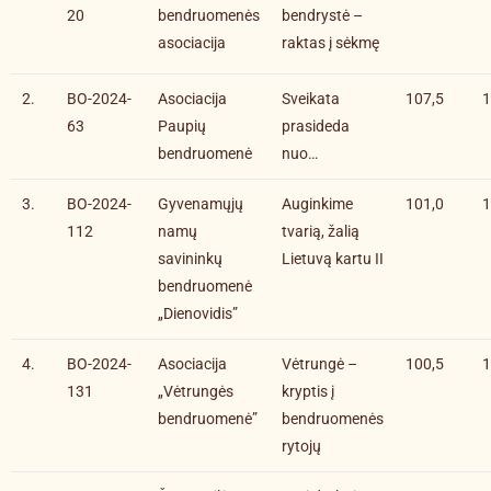
20
bendruomenės
bendrystė –
asociacija
raktas į sėkmę
2.
BO-2024-
Asociacija
Sveikata
107,5
1
63
Paupių
prasideda
bendruomenė
nuo…
3.
BO-2024-
Gyvenamųjų
Auginkime
101,0
1
112
namų
tvarią, žalią
savininkų
Lietuvą kartu II
bendruomenė
„Dienovidis”
4.
BO-2024-
Asociacija
Vėtrungė –
100,5
1
131
„Vėtrungės
kryptis į
bendruomenė”
bendruomenės
rytojų