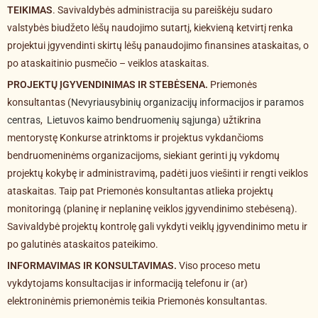
TEIKIMAS
. Savivaldybės administracija su pareiškėju sudaro
valstybės biudžeto lėšų naudojimo sutartį, kiekvieną ketvirtį renka
projektui įgyvendinti skirtų lėšų panaudojimo finansines ataskaitas, o
po ataskaitinio pusmečio – veiklos ataskaitas.
PROJEKTŲ ĮGYVENDINIMAS IR STEBĖSENA.
Priemonės
konsultantas (
Nevyriausybinių organizacijų informacijos ir paramos
centras
,
Lietuvos kaimo bendruomenių sąjunga
) užtikrina
mentorystę Konkurse atrinktoms ir projektus vykdančioms
bendruomeninėms organizacijoms, siekiant gerinti jų vykdomų
projektų kokybę ir administravimą, padėti juos viešinti ir rengti veiklos
ataskaitas. Taip pat Priemonės konsultantas atlieka projektų
monitoringą (planinę ir neplaninę veiklos įgyvendinimo stebėseną).
Savivaldybė projektų kontrolę gali vykdyti veiklų įgyvendinimo metu ir
po galutinės ataskaitos pateikimo.
INFORMAVIMAS IR KONSULTAVIMAS.
Viso proceso metu
vykdytojams konsultacijas ir informaciją telefonu ir (ar)
elektroninėmis priemonėmis teikia Priemonės konsultantas.