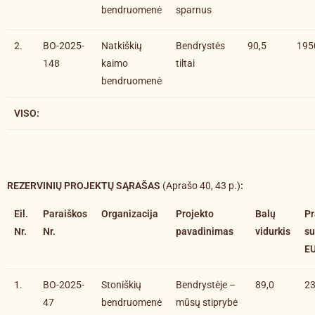
bendruomenė
sparnus
2.
BO-2025-
Natkiškių
Bendrystės
90,5
195
148
kaimo
tiltai
bendruomenė
VISO:
REZERVINIŲ PROJEKTŲ SĄRAŠAS
(Aprašo 40, 43 p.)
:
Eil.
Paraiškos
Organizacija
Projekto
Balų
P
Nr.
Nr.
pavadinimas
vidurkis
s
E
1.
BO-2025-
Stoniškių
Bendrystėje –
89,0
23
47
bendruomenė
mūsų stiprybė