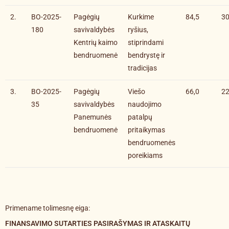
2.
BO-2025-
Pagėgių
Kurkime
84,5
30
180
savivaldybės
ryšius,
Kentrių kaimo
stiprindami
bendruomenė
bendrystę ir
tradicijas
3.
BO-2025-
Pagėgių
Viešo
66,0
22
35
savivaldybės
naudojimo
Panemunės
patalpų
bendruomenė
pritaikymas
bendruomenės
poreikiams
Primename tolimesnę eiga:
FINANSAVIMO SUTARTIES PASIRAŠYMAS IR ATASKAITŲ