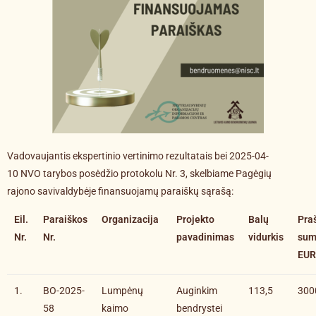
Vadovaujantis ekspertinio vertinimo rezultatais bei 2025-04-
10 NVO tarybos posėdžio protokolu Nr. 3, skelbiame Pagėgių
rajono savivaldybėje finansuojamų paraiškų sąrašą:
Eil.
Paraiškos
Organizacija
Projekto
Balų
Pra
Nr.
Nr.
pavadinimas
vidurkis
sum
EUR
1.
BO-2025-
Lumpėnų
Auginkim
113,5
300
58
kaimo
bendrystei