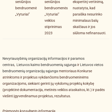
seniūnijos
seniūnijos
ekspertinį vertinimą,
bendruomenė
bendruomenės
nustatyta, kad
„Vyturiai”
,,Vyturiai”
paraiška nesurinko
veiklos
minimalaus balų
stiprinimas
skaičiaus ir jos
2023
siūloma nefinansuoti.
Nevyriausybinių organizacijų informacijos ir paramos
centras
,
Lietuvos kaimo bendruomenių sąjunga
ir
Lietuvos vietos
bendruomenių organizacijų sąjunga
mentoriaus Konkurse
atrinktoms ir projektus vykdančioms bendruomeninėms
organizacijoms, siekiant gerinti jų vykdomų projektų kokybę
(projektinė dokumentacija, metinės veiklos ataskaitos, kt.) ir padės
viešinti įgyvendinamus projektus, rezultatus.
Priemonės konsultanto informacija