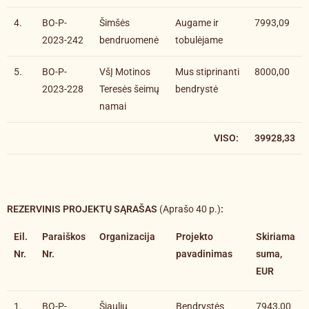
4.
BO-P-
Šimšės
Augame ir
7993,09
2023-242
bendruomenė
tobulėjame
5.
BO-P-
VšĮ Motinos
Mus stiprinanti
8000,00
2023-228
Teresės šeimų
bendrystė
namai
VISO:
39928,33
REZERVINIS PROJEKTŲ SĄRAŠAS
(Aprašo 40 p.)
:
Eil.
Paraiškos
Organizacija
Projekto
Skiriama
Nr.
Nr.
pavadinimas
suma,
EUR
1.
BO-P-
Šiaulių
Bendrystės
7943,00