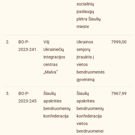
socialinių
paslaugų
plėtra Šiaulių
mieste
2.
BO-P-
VšĮ
Ukrainos
7999,00
2023-241
Ukrainiečių
senjorų
integracijos
įtrauktis į
centras
vietos
„Malva”
bendruomenės
gyvenimą
3.
BO-P-
Šiaulių
Šiaulių
7967,99
2023-245
apskrities
apskrities
bendruomenių
bendruomenių
konfederacija
konfederacija
vietos
bendruomenei