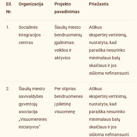
Eil.
Organizacija
Projekto
Priežastis
Nr.
pavadinimas
1.
Socialinės
Šiaulių miesto
Atlikus
integracijos
bendruomenių
ekspertinį vertinimą,
centras
įgalinimas:
nustatyta, kad
veiklios ir
paraiška nesurinko
aktyvios
minimalaus balų
skaičiaus ir jos
siūloma nefinansuoti.
2.
Šiaulių miesto
Per stiprias
Atlikus
savivaldybės
bendruomenes
ekspertinį vertinimą,
gyventojų
į pilietinę
nustatyta, kad
asociacija
visuomenę
paraiška nesurinko
„Visuomeninės
minimalaus balų
iniciatyvos”
skaičiaus ir jos
siūloma nefinansuoti.