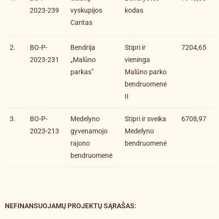
2023-239
vyskupijos
kodas
Caritas
2.
BO-P-
Bendrija
Stipri ir
7204,65
2023-231
„Malūno
vieninga
parkas”
Malūno parko
bendruomenė
II
3.
BO-P-
Medelyno
Stipri ir sveika
6708,97
2023-213
gyvenamojo
Medelyno
rajono
bendruomenė
bendruomenė
NEFINANSUOJAMŲ PROJEKTŲ SĄRAŠAS
: