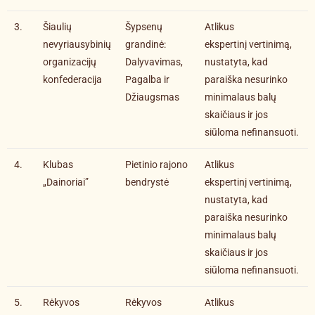
3.
Šiaulių
Šypsenų
Atlikus
nevyriausybinių
grandinė:
ekspertinį vertinimą,
organizacijų
Dalyvavimas,
nustatyta, kad
konfederacija
Pagalba ir
paraiška nesurinko
Džiaugsmas
minimalaus balų
skaičiaus ir jos
siūloma nefinansuoti.
4.
Klubas
Pietinio rajono
Atlikus
„Dainoriai”
bendrystė
ekspertinį vertinimą,
nustatyta, kad
paraiška nesurinko
minimalaus balų
skaičiaus ir jos
siūloma nefinansuoti.
5.
Rėkyvos
Rėkyvos
Atlikus