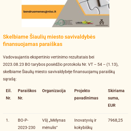
Skelbiame Šiaulių miesto savivaldybės
finansuojamas paraiškas
Vadovaujantis ekspertinio vertinimo rezultatais bei
2023.08.23 BO tarybos posėdžio protokolu Nr. VT – 54 – (1.13),
skelbiame Šiaulių miesto savivaldybėje finansuojamų paraiškų
sąrašą:
Eil.
Paraiškos
Organizacija
Projekto
Skiriama
Nr.
Nr.
pavadinimas
suma,
EUR
1.
BO-P-
VšĮ „Mėlynas
Inovatyvių ir
7968,25
2023-230
mėnulis“
kokybiškų