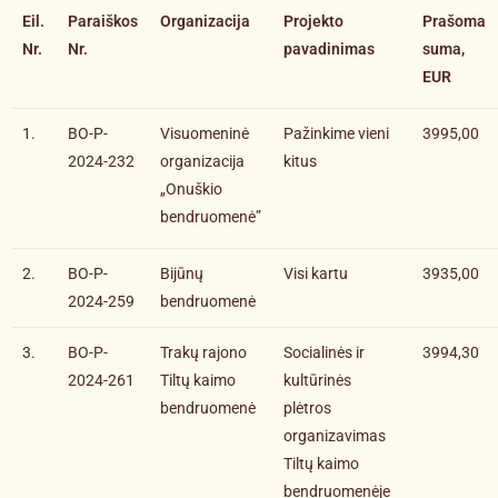
Eil.
Paraiškos
Organizacija
Projekto
Prašoma
Nr.
Nr.
pavadinimas
suma,
EUR
1.
BO-P-
Visuomeninė
Pažinkime vieni
3995,00
2024-232
organizacija
kitus
„Onuškio
bendruomenė”
2.
BO-P-
Bijūnų
Visi kartu
3935,00
2024-259
bendruomenė
3.
BO-P-
Trakų rajono
Socialinės ir
3994,30
2024-261
Tiltų kaimo
kultūrinės
bendruomenė
plėtros
organizavimas
Tiltų kaimo
bendruomenėje