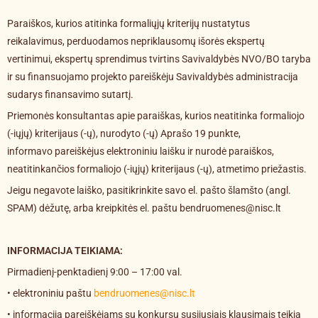
Paraiškos, kurios atitinka formaliųjų kriterijų nustatytus
reikalavimus, perduodamos nepriklausomų išorės ekspertų
vertinimui, ekspertų sprendimus tvirtins Savivaldybės NVO/BO taryba
ir su finansuojamo projekto pareiškėju Savivaldybės administracija
sudarys finansavimo sutartį.
Priemonės konsultantas apie paraiškas, kurios neatitinka formaliojo
(-iųjų) kriterijaus (-ų), nurodyto (-ų) Aprašo 19 punkte,
informаvо pareiškėjus elektroniniu laišku ir nurodė paraiškos,
neatitinkančios formaliojo (-iųjų) kriterijaus (-ų), atmetimo priežastis.
Jeigu negavote laiško, pasitikrinkite savo el. pašto šlamšto (angl.
SPAM) dėžutę, arba kreipkitės el. paštu bendruomenes@nisc.lt
INFORMACIJA TEIKIAMA:
Pirmadienį-penktadienį 9:00 – 17:00 val.
• elektroniniu paštu
bendruomenes@nisc.lt
• informaciją pareiškėjams su konkursu susijusiais klausimais teikia