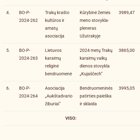
4.
BO-P-
Trakų krašto
Kūrybinė žemės
3989,47
2024-262
kultūros ir
meno stovykla-
amatų
pleneras
asociacija
Užutrakyje
5.
BO-P-
Lietuvos
2024 metų Trakų
3865,00
2024-263
karaimų
karaimų vaikų
religinė
dienos stovykla
bendruomenė
„Kujaščech”
6.
BO-P-
Asociacija
Bendruomeninės
3995,05
2024-264
„Aukštadvario
patirties paieška
žiburiai”
ir sklaida
VISO: