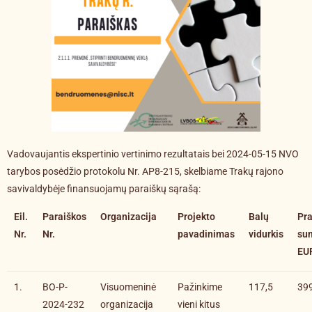
Vadovaujantis ekspertinio vertinimo rezultatais bei 2024-05-15 NVO
tarybos posėdžio protokolu Nr. AP8-215, skelbiame Trakų rajono
savivaldybėje finansuojamų paraiškų sąrašą:
Eil.
Paraiškos
Organizacija
Projekto
Balų
Pr
Nr.
Nr.
pavadinimas
vidurkis
su
EU
1.
BO-P-
Visuomeninė
Pažinkime
117,5
39
2024-232
organizacija
vieni kitus