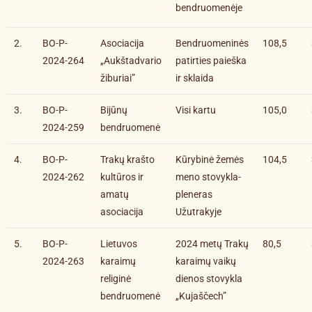
bendruomenėje
2.
BO-P-
Asociacija
Bendruomeninės
108,5
2024-264
„Aukštadvario
patirties paieška
žiburiai”
ir sklaida
3.
BO-P-
Bijūnų
Visi kartu
105,0
2024-259
bendruomenė
4.
BO-P-
Trakų krašto
Kūrybinė žemės
104,5
2024-262
kultūros ir
meno stovykla-
amatų
pleneras
asociacija
Užutrakyje
5.
BO-P-
Lietuvos
2024 metų Trakų
80,5
2024-263
karaimų
karaimų vaikų
religinė
dienos stovykla
bendruomenė
„Kujaščech”