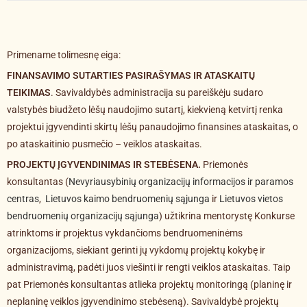
Primename tolimesnę eiga:
FINANSAVIMO SUTARTIES PASIRAŠYMAS IR ATASKAITŲ
TEIKIMAS
. Savivaldybės administracija su pareiškėju sudaro
valstybės biudžeto lėšų naudojimo sutartį, kiekvieną ketvirtį renka
projektui įgyvendinti skirtų lėšų panaudojimo finansines ataskaitas, o
po ataskaitinio pusmečio – veiklos ataskaitas.
PROJEKTŲ ĮGYVENDINIMAS IR STEBĖSENA.
Priemonės
konsultantas (
Nevyriausybinių organizacijų informacijos ir paramos
centras
,
Lietuvos kaimo bendruomenių sąjunga
ir
Lietuvos vietos
bendruomenių organizacijų sąjunga
) užtikrina mentorystę Konkurse
atrinktoms ir projektus vykdančioms bendruomeninėms
organizacijoms, siekiant gerinti jų vykdomų projektų kokybę ir
administravimą, padėti juos viešinti ir rengti veiklos ataskaitas. Taip
pat Priemonės konsultantas atlieka projektų monitoringą (planinę ir
neplaninę veiklos įgyvendinimo stebėseną). Savivaldybė projektų