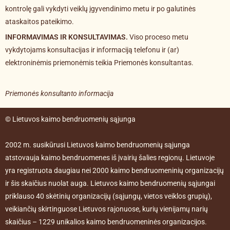
kontrolę gali vykdyti veiklų įgyvendinimo metu ir po galutinės
ataskaitos pateikimo.
INFORMAVIMAS IR KONSULTAVIMAS.
Viso proceso metu
vykdytojams konsultacijas ir informaciją telefonu ir (ar)
elektroninėmis priemonėmis teikia Priemonės konsultantas.
Priemonės konsultanto informacija
© Lietuvos kaimo bendruomenių sąjunga
2002 m. susikūrusi Lietuvos kaimo bendruomenių sąjunga
atstovauja kaimo bendruomenes iš įvairių šalies regionų. Lietuvoje
yra registruota daugiau nei 2000 kaimo bendruomeninių organizacijų
ir šis skaičius nuolat auga. Lietuvos kaimo bendruomenių sąjungai
priklauso 40 skėtinių organizacijų (sąjungų, vietos veiklos grupių),
veikiančių skirtinguose Lietuvos rajonuose, kurių vienijamų narių
skaičius – 1229 unikalios kaimo bendruomeninės organizacijos.