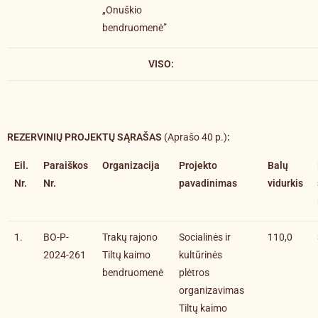
„Onuškio
bendruomenė”
VISO:
REZERVINIŲ PROJEKTŲ SĄRAŠAS
(Aprašo 40 p.)
:
Eil.
Paraiškos
Organizacija
Projekto
Balų
Nr.
Nr.
pavadinimas
vidurkis
1.
BO-P-
Trakų rajono
Socialinės ir
110,0
2024-261
Tiltų kaimo
kultūrinės
bendruomenė
plėtros
organizavimas
Tiltų kaimo