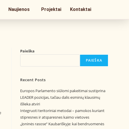
Naujienos
Projektai
Kontaktai
Paieška
PAIEŠKA
Recent Posts
Europos Parlamento siūlomi pakeitimai sustiprina
LEADER pozicijas, tačiau dalis esminių klausimų
išlieka atviri
Integruoti teritoriniai metodai – pamokos kuriant
n
stipresnes ir atsparesnes kaimo vietoves
„Joninės rasose“ Kaubariškyje: kai bendruomenės