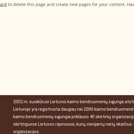
oard
to delete this page and create new pages for your content. Ha
2002 m. susikūrusi Lietuvos kaimo bendruomenių sąjunga atstov
Lietuvoje yra registruota daugiau nei 2000 kaimo bendruomeninių
kaimo bendruomenių sąjungai priklauso 40 skėtinių organizacijų 
skirtinguose Lietuvos rajonuose, kurių vienijamų narių skaičiu
organizacijos.