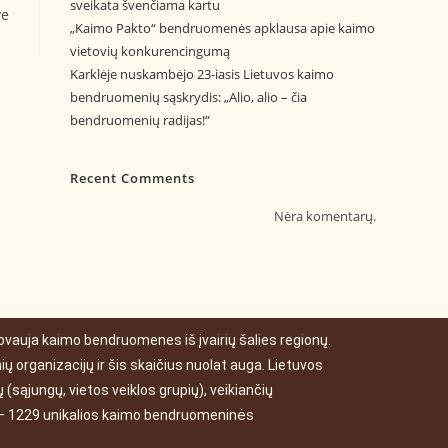
sveikata švenčiama kartu
ve
„Kaimo Pakto“ bendruomenės apklausa apie kaimo
vietovių konkurencingumą
Karklėje nuskambėjo 23-iasis Lietuvos kaimo
bendruomenių sąskrydis: „Alio, alio – čia
bendruomenių radijas!“
Recent Comments
Nėra komentarų.
auja kaimo bendruomenes iš įvairių šalies regionų.
 organizacijų ir šis skaičius nuolat auga. Lietuvos
(sąjungų, vietos veiklos grupių), veikiančių
s – 1229 unikalios kaimo bendruomeninės