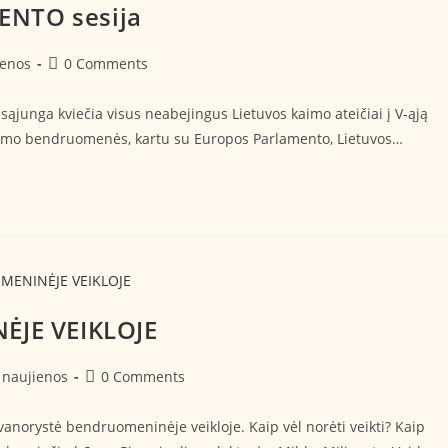
ENTO sesija
enos
0 Comments
junga kviečia visus neabejingus Lietuvos kaimo ateičiai į V-ąją
mo bendruomenės, kartu su Europos Parlamento, Lietuvos…
JE VEIKLOJE
naujienos
0 Comments
norystė bendruomeninėje veikloje. Kaip vėl norėti veikti? Kaip