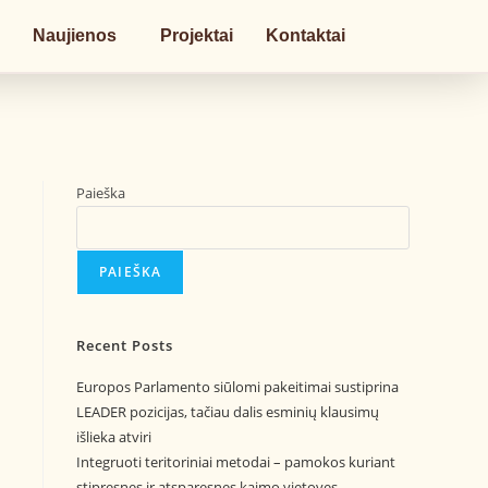
a
Naujienos
Projektai
Kontaktai
Paieška
PAIEŠKA
Recent Posts
Europos Parlamento siūlomi pakeitimai sustiprina
LEADER pozicijas, tačiau dalis esminių klausimų
išlieka atviri
Integruoti teritoriniai metodai – pamokos kuriant
stipresnes ir atsparesnes kaimo vietoves