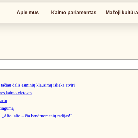
Apie mus
Kaimo parlamentas
Mažoji kultūr
čiau dalis esminių klausimų išlieka atviri
snes kaimo vietoves
artu
ncingumą
„Alio, alio – čia bendruomenių radijas!“