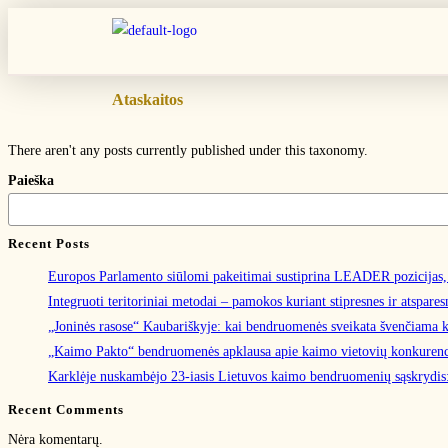
Ataskaitos
There aren't any posts currently published under this taxonomy.
Paieška
Recent Posts
Europos Parlamento siūlomi pakeitimai sustiprina LEADER pozicijas, ta
Integruoti teritoriniai metodai – pamokos kuriant stipresnes ir atspare
„Joninės rasose“ Kaubariškyje: kai bendruomenės sveikata švenčiama k
„Kaimo Pakto“ bendruomenės apklausa apie kaimo vietovių konkure
Karklėje nuskambėjo 23-iasis Lietuvos kaimo bendruomenių sąskrydis: 
Recent Comments
Nėra komentarų.