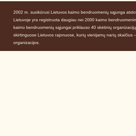
2002 m. susikūrusi Lietuvos kaimo bendruomenių sąjunga atstov
Lietuvoje yra registruota daugiau nei 2000 kaimo bendruomeninių
kaimo bendruomenių sąjungai priklauso 40 skėtinių organizacijų (
skirtinguose Lietuvos rajonuose, kurių vienijamų narių skaičiu
organizacijos.