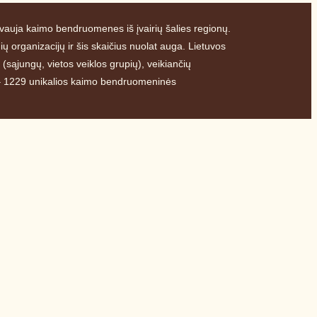
auja kaimo bendruomenes iš įvairių šalies regionų.
 organizacijų ir šis skaičius nuolat auga. Lietuvos
sąjungų, vietos veiklos grupių), veikiančių
s – 1229 unikalios kaimo bendruomeninės